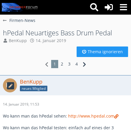
Firmen-News
hPedal Neuartiges Bass Drum Pedal
BenKupp
14. Januar 2019
Thema ignorieren
1
2
3
4
BenKupp
neues Mitglied
14. Januar 2019, 11:53
Wo kann man das hPedal sehen:
http://www.hpedal.com
Wo kann man das hPedal testen: einfach auf eines der 3