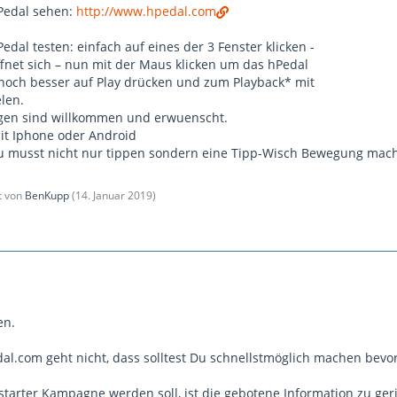
Pedal sehen:
http://www.hpedal.com
al testen: einfach auf eines der 3 Fenster klicken -
ffnet sich – nun mit der Maus klicken um das hPedal
noch besser auf Play drücken und zum Playback* mit
len.
en sind willkommen und erwuenscht.
it Iphone oder Android
Du musst nicht nur tippen sondern eine Tipp-Wisch Bewegung mach
zt von
BenKupp
(
14. Januar 2019
)
en.
l.com geht nicht, dass solltest Du schnellstmöglich machen bevo
starter Kampagne werden soll, ist die gebotene Information zu ger