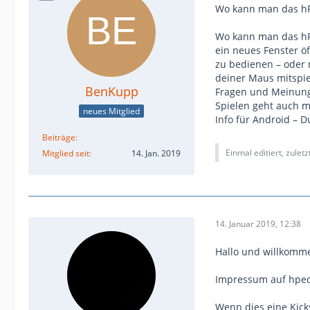
Wo kann man das h
Wo kann man das hPed
ein neues Fenster ö
zu bedienen – oder 
deiner Maus mitspie
BenKupp
Fragen und Meinung
Spielen geht auch m
neues Mitglied
Info für Android – 
Beiträge
Einmal editiert, zulet
Mitglied seit
14. Jan. 2019
14. Januar 2019, 12:38
Hallo und willkomm
Impressum auf hpeda
Wenn dies eine Kick