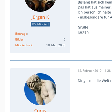
Bislang hat sich kei
Das hat aus meiner 
Ich persönlich halt
Jürgen K
- insbesondere für 
PS: Mitglied
Grüße
Jürgen
Beiträge
Bilder
5
Mitglied seit
18. Mrz. 2006
12. Februar 2019, 11:28
Dinge, die die Welt 
Curby