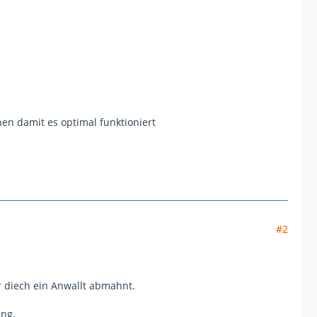
en damit es optimal funktioniert
#2
r diech ein Anwallt abmahnt.
ing.