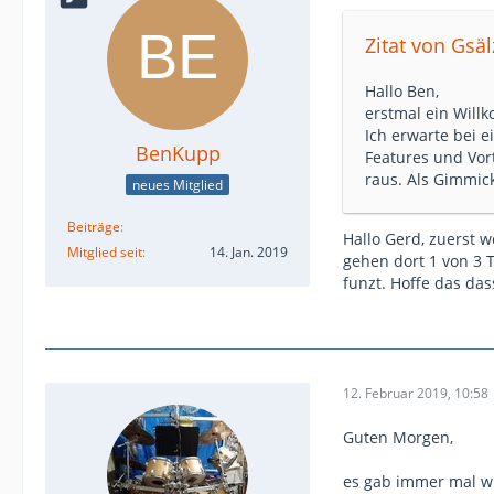
Zitat von Gsä
Hallo Ben,
erstmal ein Will
Ich erwarte bei e
BenKupp
Features und Vort
raus. Als Gimmic
neues Mitglied
Beiträge
Hallo Gerd, zuerst w
Mitglied seit
14. Jan. 2019
gehen dort 1 von 3 
funzt. Hoffe das das
12. Februar 2019, 10:58
Guten Morgen,
es gab immer mal wi