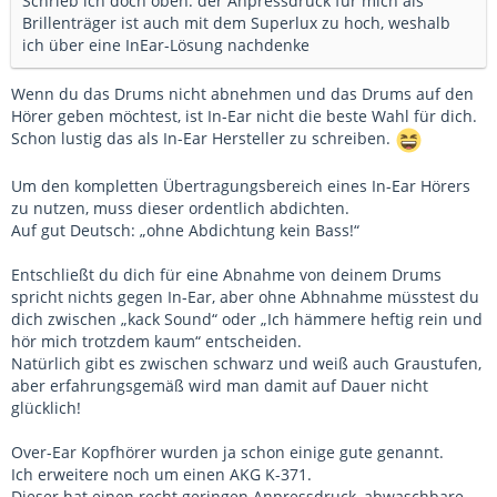
Schrieb ich doch oben: der Anpressdruck für mich als
Brillenträger ist auch mit dem Superlux zu hoch, weshalb
ich über eine InEar-Lösung nachdenke
Wenn du das Drums nicht abnehmen und das Drums auf den
Hörer geben möchtest, ist In-Ear nicht die beste Wahl für dich.
Schon lustig das als In-Ear Hersteller zu schreiben.
Um den kompletten Übertragungsbereich eines In-Ear Hörers
zu nutzen, muss dieser ordentlich abdichten.
Auf gut Deutsch: „ohne Abdichtung kein Bass!“
Entschließt du dich für eine Abnahme von deinem Drums
spricht nichts gegen In-Ear, aber ohne Abhnahme müsstest du
dich zwischen „kack Sound“ oder „Ich hämmere heftig rein und
hör mich trotzdem kaum“ entscheiden.
Natürlich gibt es zwischen schwarz und weiß auch Graustufen,
aber erfahrungsgemäß wird man damit auf Dauer nicht
glücklich!
Over-Ear Kopfhörer wurden ja schon einige gute genannt.
Ich erweitere noch um einen AKG K-371.
Dieser hat einen recht geringen Anpressdruck, abwaschbare