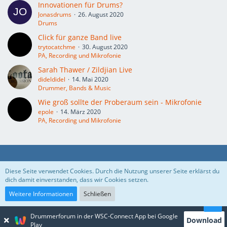
Innovationen für Drums?
Jonasdrums
26. August 2020
Drums
Click für ganze Band live
trytocatchme
30. August 2020
PA, Recording und Mikrofonie
Sarah Thawer / Zildjian Live
dideldidel
14. Mai 2020
Drummer, Bands & Music
Wie groß sollte der Proberaum sein - Mikrofonie
epole
14. März 2020
PA, Recording und Mikrofonie
Datenschutzerklärung
Kontakt
Impressum
Diese Seite verwendet Cookies. Durch die Nutzung unserer Seite erklärst du
dich damit einverstanden, dass wir Cookies setzen.
Nutzungsbedingungen
Weitere Informationen
Schließen
Drummerforum in der WSC-Connect App bei Google
Download
Community-Software:
WoltLab Suite™ 5.5.23
Play