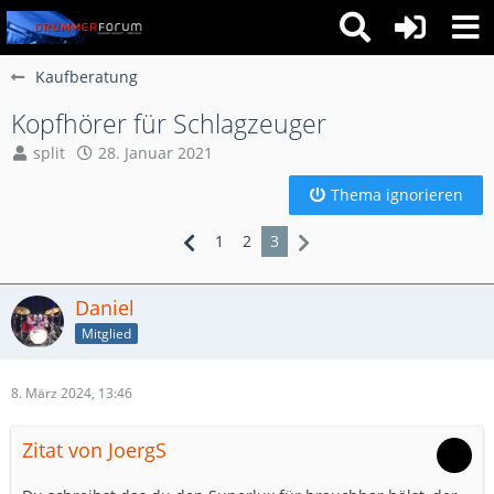
Kaufberatung
Kopfhörer für Schlagzeuger
split
28. Januar 2021
Thema ignorieren
1
2
3
Daniel
Mitglied
8. März 2024, 13:46
Zitat von JoergS