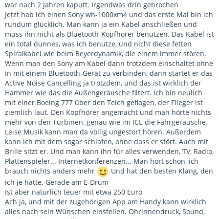
war nach 2 Jahren kaputt. Irgendwas drin gebrochen
Jetzt hab ich einen Sony wh-1000xm4 und das erste Mal bin ich
rundum glücklich. Man kann ja ein Kabel anschließen und
muss ihn nicht als Bluetooth-Kopfhörer benutzen. Das Kabel ist
ein total dünnes, was ich benutze, und nicht diese fetten
Spiralkabel wie beim Beyerdynamik, die einem immer stören.
Wenn man den Sony am Kabel dann trotzdem einschaltet ohne
in mit einem Bluetooth-Gerät zu verbinden, dann startet er das
Active Noise Cancelling ja trotzdem, und das ist wirklich der
Hammer wie das die Außengeräusche filtert. Ich bin neulich
mit einer Boeing 777 über den Teich geflogen, der Flieger ist
ziemlich laut. Den Kopfhörer angemacht und man hörte nichts
mehr von den Turbinen, genau wie im ICE die Fahrgeräusche.
Leise Musik kann man da völlig ungestört hören. Außerdem
kann ich mit dem sogar schlafen, ohne dass er stört. Auch mit
Brille sitzt er. Und man kann ihn für alles verwenden, TV, Radio,
Plattenspieler... Internetkonferenzen... Man hört schon, ich
brauch nichts anders mehr
Und hat den besten Klang, den
ich je hatte. Gerade am E-Drum
Ist aber natürlich teuer mit etwa 250 Euro
Ach ja, und mit der zugehörigen App am Handy kann wirklich
alles nach sein Wünschen einstellen. Ohrinnendruck, Sound,