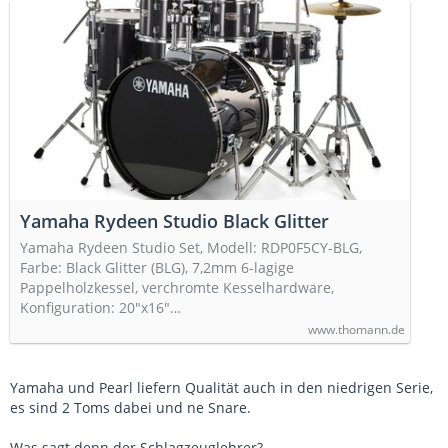
Yamaha Rydeen Studio Black Glitter
Yamaha Rydeen Studio Set, Modell: RDP0F5CY-BLG,
Farbe: Black Glitter (BLG), 7,2mm 6-lagige
Pappelholzkessel, verchromte Kesselhardware,
Konfiguration: 20"x16"…
www.thomann.de
Yamaha und Pearl liefern Qualität auch in den niedrigen Serie,
es sind 2 Toms dabei und ne Snare.
Was sagt denn der Schlagzeuglehrer?