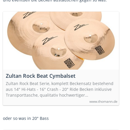
also komplett Bühnen und Studiotauglich. Da schmerzen die
Ohren nicht.
https://www.thomann.de/de/mast…
ustom_rock_beckensatz.htm
498
Macht in der Summe 1495 Euro Minimum - wenn es was
wirklich ordentliches sein soll.
PS: Ach ja, Sticks fehlen noch. Aber das ist wirklich etwas,
das muss man selbst austesten, was gut in der Hand liegt.
Für Kinder würde ich erstmal in Richtung 7A Sticks schauen.
Zultan Rock Beat Cymbalset
Zultan Rock Beat Serie, komplett Beckensatz bestehend
aus 14" Hi-Hats - 16" Crash - 20" Ride Becken inklusive
Transporttasche, qualitativ hochwertiger…
www.thomann.de
oder so was in 20" Bass