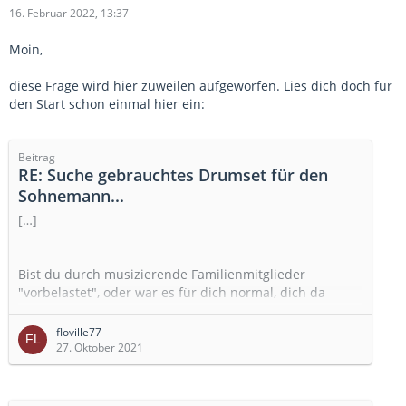
16. Februar 2022, 13:37
Moin,
diese Frage wird hier zuweilen aufgeworfen. Lies dich doch für
den Start schon einmal hier ein:
Beitrag
RE: Suche gebrauchtes Drumset für den
Sohnemann...
[…]
Bist du durch musizierende Familienmitglieder
"vorbelastet", oder war es für dich normal, dich da
reinzufuchsen? Mein Sohn ist gerade sehr auf Fußball
fixiert. Für mich als Radsportfreak natürlich schade,
floville77
aber ich gönne ihm den Spaß. Beim Schlagzeug hoffe
27. Oktober 2021
ich, das der Funken überspringt. Bin selber auch
interessiert am Schlagzeug, erwische mich auch immer
wieder dabei, mit den Fingern auf Alltagsgegenstände