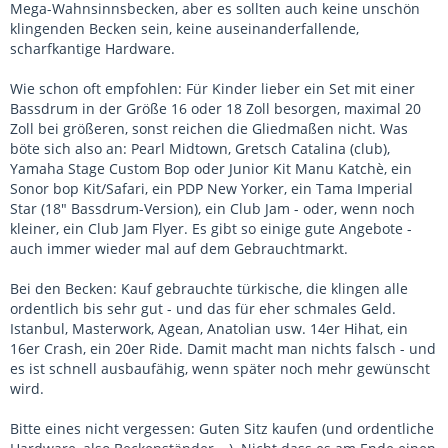
Mega-Wahnsinnsbecken, aber es sollten auch keine unschön
klingenden Becken sein, keine auseinanderfallende,
scharfkantige Hardware.
Wie schon oft empfohlen: Für Kinder lieber ein Set mit einer
Bassdrum in der Größe 16 oder 18 Zoll besorgen, maximal 20
Zoll bei größeren, sonst reichen die Gliedmaßen nicht. Was
böte sich also an: Pearl Midtown, Gretsch Catalina (club),
Yamaha Stage Custom Bop oder Junior Kit Manu Katchè, ein
Sonor bop Kit/Safari, ein PDP New Yorker, ein Tama Imperial
Star (18" Bassdrum-Version), ein Club Jam - oder, wenn noch
kleiner, ein Club Jam Flyer. Es gibt so einige gute Angebote -
auch immer wieder mal auf dem Gebrauchtmarkt.
Bei den Becken: Kauf gebrauchte türkische, die klingen alle
ordentlich bis sehr gut - und das für eher schmales Geld.
Istanbul, Masterwork, Agean, Anatolian usw. 14er Hihat, ein
16er Crash, ein 20er Ride. Damit macht man nichts falsch - und
es ist schnell ausbaufähig, wenn später noch mehr gewünscht
wird.
Bitte eines nicht vergessen: Guten Sitz kaufen (und ordentliche