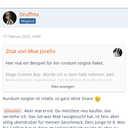
Druffnix
Mitglied
17. Februar 2022, 14:09
Zitat von Moe Jorello
Hier mal ein Beispiel für ein rundum sorglos Paket.
Stage Custom Bop. Würde ich in dem Falle nehmen, weil
kostengünstig erweiterbar mit größerer Bassdrum und
weiteren Toms, wenn gewünscht. Das bieten nicht alle
Alles anzeigen
anderen Hersteller an. Preis/Leistung ist defintiv top.
Rundum sorglos ist relativ, so ganz ohne Snare
https://www.thomann.de/de/yamaha_stage_custom_bop_kit_
cr.htm
639 Euro.
Aaalex
: Aber mal ernst: Du möchtest neu kaufen, das
verstehe ich. Das Set was Moe rausgesucht hat, ist fein, aber
Dazu ein Hardware-Set, dass ordentlich ist. Da sind Tama
völlig obendrüber für meinen Geschmack. Dein Junge ist 8. Was
und Yamaha seit einigen Jahren ganz weit vorne.
für Größen hat er denn im Unterricht? Ich würde da eher zu