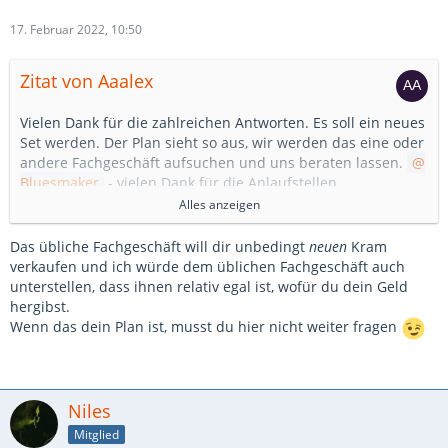
17. Februar 2022, 10:50
Zitat von Aaalex
Vielen Dank für die zahlreichen Antworten. Es soll ein neues
Set werden. Der Plan sieht so aus, wir werden das eine oder
andere Fachgeschäft aufsuchen und uns beraten lassen.
Bluesmaker
- vielen Dank für die Anlaufstellen.
Alles anzeigen
Mit den zahlreichen Marken, kann ich ja schon einmal
loslaufen und mich einlesen / informieren.
Das übliche Fachgeschäft will dir unbedingt
neuen
Kram
verkaufen und ich würde dem üblichen Fachgeschäft auch
Viele Grüße,
unterstellen, dass ihnen relativ egal ist, wofür du dein Geld
Alex
hergibst.
Wenn das dein Plan ist, musst du hier nicht weiter fragen
Niles
Mitglied