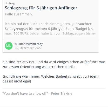
Beitrag
trommle
Hab ihm schon öfter mal über die Schulter
Schlagzeug für 6-jährigen Anfänger
geschaut und da ist er schon…
Hallo zusammen,
ich bin auf der Suche nach einem guten, gebrauchten
Schlagzeugset für meinen 6-jährigen Sohn (Budget bis
max. 500 EUR). Leider habe ich von Schlagzeugen bisher
wenig Ahnung, daher hoffe ich sehr auf eure Hilfe!
Während meiner Internetrecherche bin bisher auf
MumofDrummerboy
folgende Sets gestoßen, die bei uns in der Umgebung
30. Dezember 2020
sind (Raum Ingolstadt/Bayern) und für mich als Laie
ansprechend aussehen:
die sind reclativ neu und da wird einiges schon aufgeführt, was
zur ersten Orientierung weiterreichen dürfte.
Sonor Schlagzeug in Bayern - Gaimersheim | eBay
Kleinanzeigen (ebay-kleinanzeigen.de)
[laut
Grundfrage wie immer: Welches Budget schwebt vor? (denn
Aussagen
das ist nicht egal)
…
"You don't have to show off" - Peter Erskine