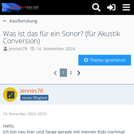
Kaufberatung
Was ist das für ein Sonor? (für Akustik
Conversion)
Jennes78
14. November 2024
Thema ignorieren
1
2
Jennes78
neues Mitglied
14. November 2024, 09:55
Hallo,
Ich bin neu hier und fange gerade mit meinen Kids nochmal