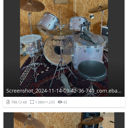
Screenshot_2024-11-14-09-42-36-740_com.ebay.kleinanzeigen-edit.jpg
788,12 kB
1.080×1.233
42