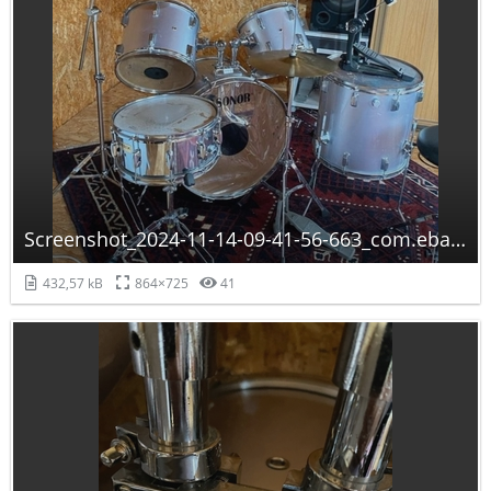
Screenshot_2024-11-14-09-41-56-663_com.ebay.kleinanzeigen-edit.jpg
432,57 kB
864×725
41