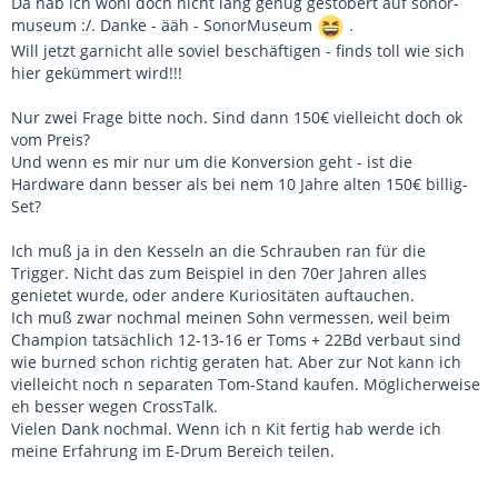
Da hab ich wohl doch nicht lang genug gestöbert auf sonor-
museum :/. Danke - ääh - SonorMuseum
.
Will jetzt garnicht alle soviel beschäftigen - finds toll wie sich
hier gekümmert wird!!!
Nur zwei Frage bitte noch. Sind dann 150€ vielleicht doch ok
vom Preis?
Und wenn es mir nur um die Konversion geht - ist die
Hardware dann besser als bei nem 10 Jahre alten 150€ billig-
Set?
Ich muß ja in den Kesseln an die Schrauben ran für die
Trigger. Nicht das zum Beispiel in den 70er Jahren alles
genietet wurde, oder andere Kuriositäten auftauchen.
Ich muß zwar nochmal meinen Sohn vermessen, weil beim
Champion tatsächlich 12-13-16 er Toms + 22Bd verbaut sind
wie burned schon richtig geraten hat. Aber zur Not kann ich
vielleicht noch n separaten Tom-Stand kaufen. Möglicherweise
eh besser wegen CrossTalk.
Vielen Dank nochmal. Wenn ich n Kit fertig hab werde ich
meine Erfahrung im E-Drum Bereich teilen.