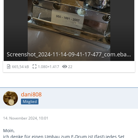
Screenshot_2024-11-14-09-41-17-477_com.ebay.kleinanzeigen-edit.jpg
665,54 kB
1.080×1.417
22
dani808
Mitglied
14. November 2024, 10:01
Moin,
ich denke für einen Umbau zum E-Drum ist (fast) jedes Set