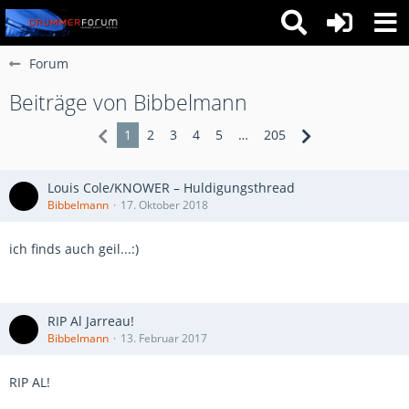
Forum
Beiträge von Bibbelmann
1
2
3
4
5
…
205
Louis Cole/KNOWER – Huldigungsthread
Bibbelmann
17. Oktober 2018
ich finds auch geil...:)
RIP Al Jarreau!
Bibbelmann
13. Februar 2017
RIP AL!