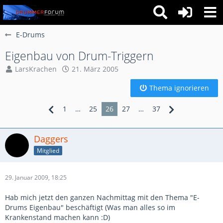
E-Drums
Eigenbau von Drum-Triggern
LarsKrachen
21. März 2005
Thema ignorieren
1
…
25
26
27
…
37
Daggers
Mitglied
29. Januar 2009, 18:25
Hab mich jetzt den ganzen Nachmittag mit den Thema "E-
Drums Eigenbau" beschäftigt (Was man alles so im
Krankenstand machen kann :D)