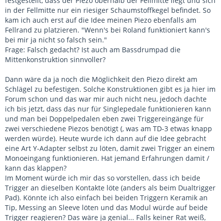
festgestellt, dass der Piezo oberhalb der Fellmitte liegt und sich
in der Fellmitte nur ein riesiger Schaumstoffkegel befindet. So
kam ich auch erst auf die Idee meinen Piezo ebenfalls am
Fellrand zu platzieren. "Wenn's bei Roland funktioniert kann's
bei mir ja nicht so falsch sein."
Frage: Falsch gedacht? Ist auch am Bassdrumpad die
Mittenkonstruktion sinnvoller?
Dann wäre da ja noch die Möglichkeit den Piezo direkt am
Schlägel zu befestigen. Solche Konstruktionen gibt es ja hier im
Forum schon und das war mir auch nicht neu, jedoch dachte
ich bis jetzt, dass das nur für Singlepedale funktionieren kann
und man bei Doppelpedalen eben zwei Triggereingänge für
zwei verschiedene Piezos benötigt (, was am TD-3 etwas knapp
werden würde). Heute wurde ich dann auf die Idee gebracht
eine Art Y-Adapter selbst zu löten, damit zwei Trigger an einem
Monoeingang funktionieren. Hat jemand Erfahrungen damit /
kann das klappen?
Im Moment würde ich mir das so vorstellen, dass ich beide
Trigger an dieselben Kontakte löte (anders als beim Dualtrigger
Pad). Könnte ich also einfach bei beiden Triggern Keramik an
Tip, Messing an Sleeve löten und das Modul würde auf beide
Trigger reagieren? Das wäre ja genial... Falls keiner Rat weiß,