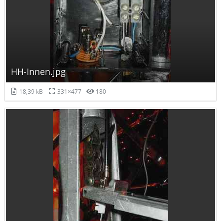
HH-Innen.jpg
18,39 kB
331×477
180