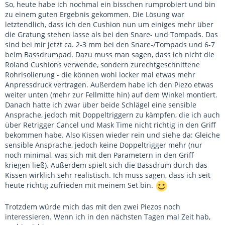
So, heute habe ich nochmal ein bisschen rumprobiert und bin
zu einem guten Ergebnis gekommen. Die Lösung war
letztendlich, dass ich den Cushion nun um einiges mehr über
die Gratung stehen lasse als bei den Snare- und Tompads. Das
sind bei mir jetzt ca. 2-3 mm bei den Snare-/Tompads und 6-7
beim Bassdrumpad. Dazu muss man sagen, dass ich nicht die
Roland Cushions verwende, sondern zurechtgeschnittene
Rohrisolierung - die können wohl locker mal etwas mehr
Anpressdruck vertragen. Außerdem habe ich den Piezo etwas
weiter unten (mehr zur Fellmitte hin) auf dem Winkel montiert.
Danach hatte ich zwar über beide Schlägel eine sensible
Ansprache, jedoch mit Doppeltriggern zu kämpfen, die ich auch
über Retrigger Cancel und Mask Time nicht richtig in den Griff
bekommen habe. Also Kissen wieder rein und siehe da: Gleiche
sensible Ansprache, jedoch keine Doppeltrigger mehr (nur
noch minimal, was sich mit den Parametern in den Griff
kriegen ließ). Außerdem spielt sich die Bassdrum durch das
Kissen wirklich sehr realistisch. Ich muss sagen, dass ich seit
heute richtig zufrieden mit meinem Set bin.
Trotzdem würde mich das mit den zwei Piezos noch
interessieren. Wenn ich in den nächsten Tagen mal Zeit hab,