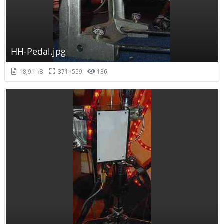
HH-Pedal.jpg
18,91 kB
371×559
136