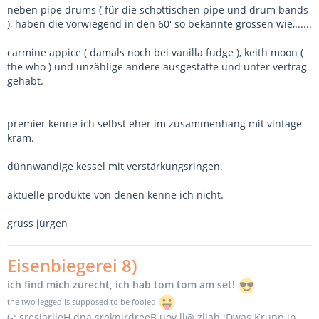
neben pipe drums ( für die schottischen pipe und drum bands
), haben die vorwiegend in den 60' so bekannte grössen wie,......
carmine appice ( damals noch bei vanilla fudge ), keith moon (
the who ) und unzählige andere ausgestatte und unter vertrag
gehabt.
premier kenne ich selbst eher im zusammenhang mit vintage
kram.
dünnwandige kessel mit verstärkungsringen.
aktuelle produkte von denen kenne ich nicht.
gruss jürgen
Eisenbiegerei 8)
ich find mich zurecht, ich hab tom tom am set!
the two legged is supposed to be fooled!
(-: sresiarlleH dna sreknirdreeB uoy ll@ zliah :Dwas Krupp in