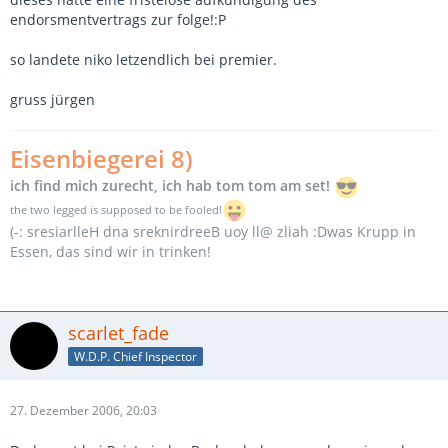
endorsmentvertrags zur folge!:P
so landete niko letzendlich bei premier.
gruss jürgen
Eisenbiegerei 8)
ich find mich zurecht, ich hab tom tom am set!
the two legged is supposed to be fooled!
(-: sresiarlleH dna sreknirdreeB uoy ll@ zliah :Dwas Krupp in
Essen, das sind wir in trinken!
scarlet_fade
W.D.P. Chief Inspector
27. Dezember 2006, 20:03