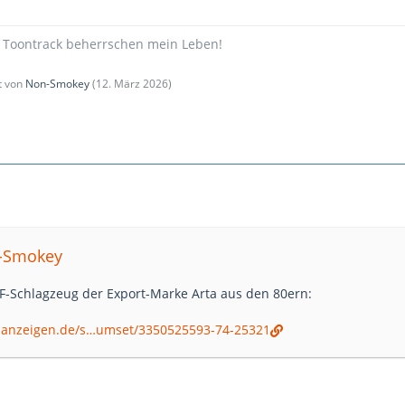
d Toontrack beherrschen mein Leben!
zt von
Non-Smokey
(
12. März 2026
)
n-Smokey
F-Schlagzeug der Export-Marke Arta aus den 80ern:
inanzeigen.de/s…umset/3350525593-74-25321