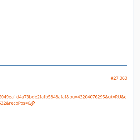
#27.363
6049ea1d4a73bde2fafb5848afaf&bu=43204076295&ut=RU&e
632&recoPos=6