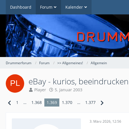
Dashboard
Forum
Kalender
Drummerforum
Forum
>> Allgemeines!
Allgemein
eBay - kurios, beeindruckend
Player
5. Januar 2003
1
…
1.368
1.369
1.370
…
1.377
3. März 2026, 12:56