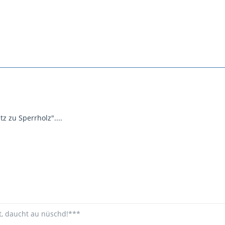
z zu Sperrholz"....
t, daucht au nüschd!***