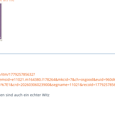
e/itm/177925785632?
msid=e11021.m164380.l178264&mkcid=7&ch=osgood&euid=960d
1%7E1&crd=20260306023900&segname=11021&recoId=177925785
n sind auch ein echter Witz