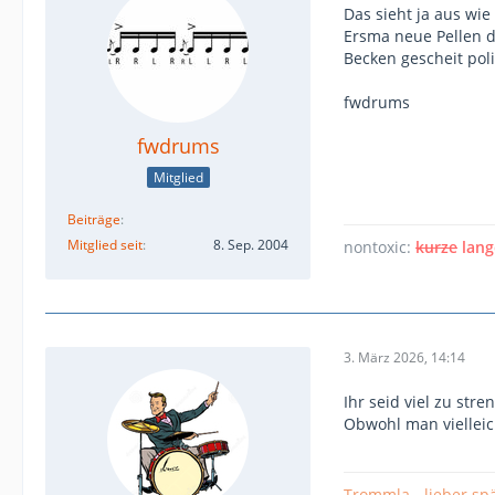
Das sieht ja aus wie
Ersma neue Pellen d
Becken gescheit pol
fwdrums
fwdrums
Mitglied
Beiträge
Mitglied seit
8. Sep. 2004
nontoxic:
kurze
lang
3. März 2026, 14:14
Ihr seid viel zu str
Obwohl man vielleic
Trommla - lieber spä