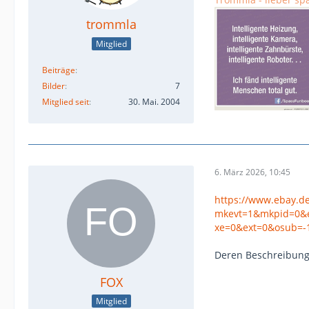
trommla
Mitglied
Beiträge
Bilder
7
Mitglied seit
30. Mai. 2004
6. März 2026, 10:45
https://www.ebay.d
mkevt=1&mkpid=0&e
xe=0&ext=0&osub=-
Deren Beschreibunge
FOX
Mitglied