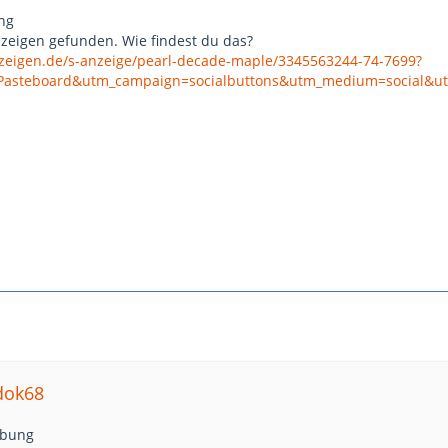
ng
zeigen gefunden. Wie findest du das?
nzeigen.de/s-anzeige/pearl-decade-maple/3345563244-74-7699?
Pasteboard&utm_campaign=socialbuttons&utm_medium=social&ut
dok68
ibung