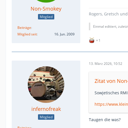
Non-Smokey
Rogers, Gretsch un
Mitglied
Einmal editiert, zulet
Beiträge
Mitglied seit
16. Jun. 2009
1
13. März 2026, 10:52
Zitat von No
Sowjetisches RMI
https://www.kle
infernofreak
Mitglied
Taugen die was?
Beiträge