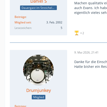
Daniel S
Machen qualitativ e
auch Evans. Ich habe
Dauergast im Streichelzoo
eigentlich vieles s
Beiträge
Mitglied seit
3. Feb. 2002
Lesezeichen
5
2
9. Mai 2026, 21:41
Danke für die Einsc
Hatte bisher ein Res
Drumjunkey
Mitglied
Beiträge