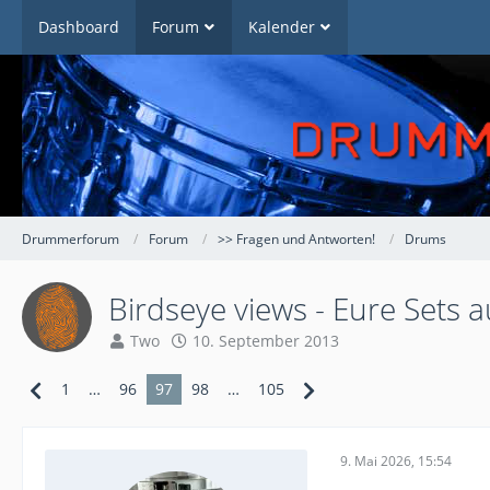
Dashboard
Forum
Kalender
Drummerforum
Forum
>> Fragen und Antworten!
Drums
Birdseye views - Eure Sets 
Two
10. September 2013
1
…
96
97
98
…
105
9. Mai 2026, 15:54