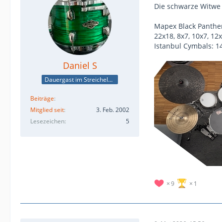
Die schwarze Witwe 
Mapex Black Panther
22x18, 8x7, 10x7, 12
Istanbul Cymbals: 1
Daniel S
Dauergast im Streichelzoo
Beiträge
Mitglied seit
3. Feb. 2002
Lesezeichen
5
9
1