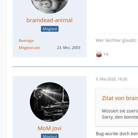
braindead-animal
Mitglied
Wer leichter glaubt,
Beiträge
Mitglied seit
23. Mrz. 2003
6
9. Mai 2026, 16:26
Zitat von bra
Müssen sie zuers
Sorry, den konnte
MoM Jovi
Bug wurde doch ber
Mitglied