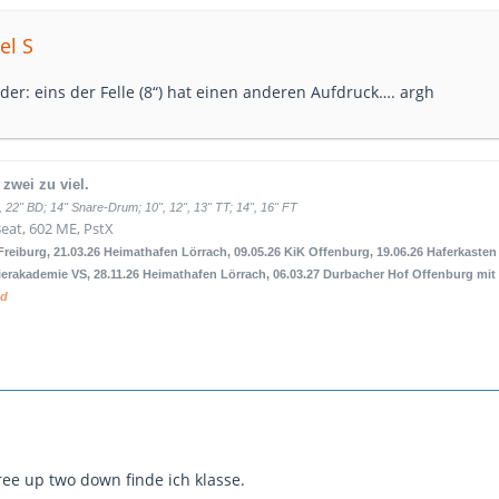
el S
der: eins der Felle (8“) hat einen anderen Aufdruck…. argh
 zwei zu viel.
 22" BD; 14" Snare-Drum; 10", 12", 13" TT; 14", 16" FT
Beat, 602 ME, PstX
 Freiburg, 21.03.26 Heimathafen Lörrach, 09.05.26 KiK Offenburg, 19.06.26 Haferkaste
erakademie VS, 28.11.26 Heimathafen Lörrach, 06.03.27 Durbacher Hof Offenburg mit
ad
ee up two down finde ich klasse.