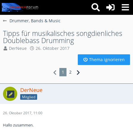
Drummer, Bands & Music
Tipps für musikalisches songdienliches
Doublebass Drumming
DerNeue
26. Oktober 2017
Thema ignorieren
1
2
DerNeue
Mitglied
26. Oktober 2017, 11:00
Hallo zusammen.