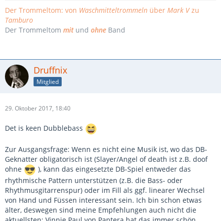
Der Trommeltom: von
Waschmitteltrommeln
über
Mark V
zu
Tamburo
Der Trommeltom
mit
und
ohne
Band
Druffnix
Mitglied
29. Oktober 2017, 18:40
Det is keen Dubblebass
Zur Ausgangsfrage: Wenn es nicht eine Musik ist, wo das DB-
Geknatter obligatorisch ist (Slayer/Angel of death ist z.B. doof
ohne
), kann das eingesetzte DB-Spiel entweder das
rhythmische Pattern unterstützen (z.B. die Bass- oder
Rhythmusgitarrenspur) oder im Fill als ggf. linearer Wechsel
von Hand und Füssen interessant sein. Ich bin schon etwas
älter, deswegen sind meine Empfehlungen auch nicht die
aktuellsten: Vinnie Paul von Pantera hat das immer schön