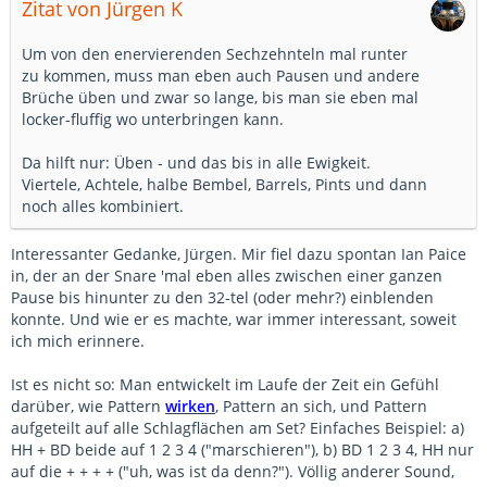
Zitat von Jürgen K
Um von den enervierenden Sechzehnteln mal runter
zu kommen, muss man eben auch Pausen und andere
Brüche üben und zwar so lange, bis man sie eben mal
locker-fluffig wo unterbringen kann.
Da hilft nur: Üben - und das bis in alle Ewigkeit.
Viertele, Achtele, halbe Bembel, Barrels, Pints und dann
noch alles kombiniert.
Interessanter Gedanke, Jürgen. Mir fiel dazu spontan Ian Paice
in, der an der Snare 'mal eben alles zwischen einer ganzen
Pause bis hinunter zu den 32-tel (oder mehr?) einblenden
konnte. Und wie er es machte, war immer interessant, soweit
ich mich erinnere.
Ist es nicht so: Man entwickelt im Laufe der Zeit ein Gefühl
darüber, wie Pattern
wirken
, Pattern an sich, und Pattern
aufgeteilt auf alle Schlagflächen am Set? Einfaches Beispiel: a)
HH + BD beide auf 1 2 3 4 ("marschieren"), b) BD 1 2 3 4, HH nur
auf die + + + + ("uh, was ist da denn?"). Völlig anderer Sound,