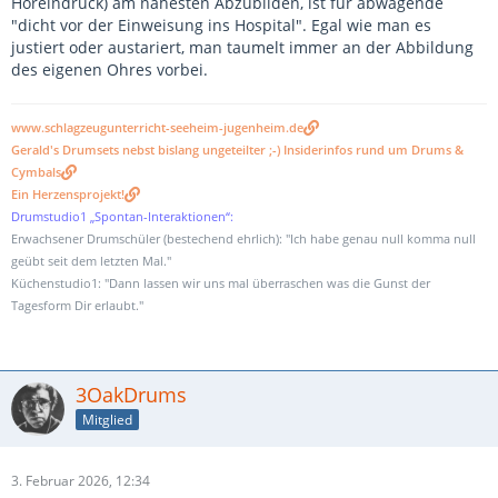
Höreindruck) am nähesten Abzubilden, ist für abwägende
"dicht vor der Einweisung ins Hospital". Egal wie man es
justiert oder austariert, man taumelt immer an der Abbildung
des eigenen Ohres vorbei.
www.schlagzeugunterricht-seeheim-jugenheim.de
Gerald's Drumsets nebst bislang ungeteilter ;-) Insiderinfos rund um Drums &
Cymbals
Ein Herzensprojekt!
Drumstudio1 „Spontan-Interaktionen“:
Erwachsener Drumschüler (bestechend ehrlich): "Ich habe genau null komma null
geübt seit dem letzten Mal."
Küchenstudio1: "Dann lassen wir uns mal überraschen was die Gunst der
Tagesform Dir erlaubt."
3OakDrums
Mitglied
3. Februar 2026, 12:34