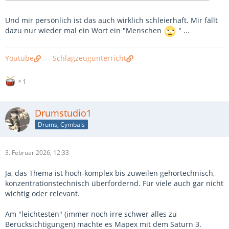
Anschlagtechnik, Mikrofon(e), Interface, ggf
Nachbearbeitung, Maße des Raumes, Dämpfung des
Und mir persönlich ist das auch wirklich schleierhaft. Mir fällt
Raumes (gemessen), Dämpfung des Raumes (gefühlt),…
dazu nur wieder mal ein Wort ein "Menschen
" ...
Youtube
---
Schlagzeugunterricht
1
Drumstudio1
Drums, Cymbals
3. Februar 2026, 12:33
Ja, das Thema ist hoch-komplex bis zuweilen gehörtechnisch,
konzentrationstechnisch überfordernd. Für viele auch gar nicht
wichtig oder relevant.
Am "leichtesten" (immer noch irre schwer alles zu
Berücksichtigungen) machte es Mapex mit dem Saturn 3.