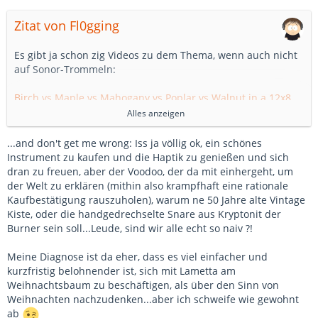
Zitat von Fl0gging
Es gibt ja schon zig Videos zu dem Thema, wenn auch nicht
auf Sonor-Trommeln:
Birch vs Maple vs Mahogany vs Poplar vs Walnut in a 12x8
tom drum. - Wood configuration comparison.
Alles anzeigen
"It was all recorded through a Focusrite Clarett. 2 KSM137 as
...and don't get me wrong: Iss ja völlig ok, ein schönes
overheads. 1 SM57 on the tom.
Instrument zu kaufen und die Haptik zu genießen und sich
No Eq or Compression whatsoever.
dran zu freuen, aber der Voodoo, der da mit einhergeht, um
Batter head tuning was exactly 147 hz on all tests.
der Welt zu erklären (mithin also krampfhaft eine rationale
Bottom head was 193 hz on all the tests.
Kaufbestätigung rauszuholen), warum ne 50 Jahre alte Vintage
The heads used where the very same, not just the same
Kiste, oder die handgedrechselte Snare aus Kryptonit der
model. All hardware is from Drum Factory Direct.
Burner sein soll...Leude, sind wir alle echt so naiv ?!
Ich kann da
3OakDrums
zustimmen! Ich höre keinen für
Meine Diagnose ist da eher, dass es viel einfacher und
mich bedeutenden Unterschied.
kurzfristig belohnender ist, sich mit Lametta am
Weihnachtsbaum zu beschäftigen, als über den Sinn von
Weihnachten nachzudenken...aber ich schweife wie gewohnt
ab