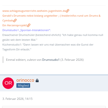
www.schlagzeugunterricht-seeheim-jugenheim.de
Gerald's Drumsets nebst bislang ungeteilter ;-) Insiderinfos rund um Drums &
Cymbals
Ein Herzensprojekt!
Drumstudio1 „Spontan-Interaktionen“:
Erwachsener Drumschüler (bestechend ehrlich): "Ich habe genau null komma null
geübt seit dem letzten Mal."
Küchenstudio1: "Dann lassen wir uns mal überraschen was die Gunst der
Tagesform Dir erlaubt."
Einmal editiert, zuletzt von
Drumstudio1
(
3. Februar 2026
)
orinocco
Mitglied
3. Februar 2026, 14:15