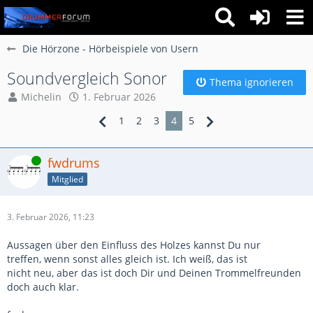
Die Hörzone - Hörbeispiele von Usern
Soundvergleich Sonor
Thema ignorieren
Michelin
1. Februar 2026
1
2
3
4
5
Online
fwdrums
Mitglied
3. Februar 2026, 11:23
Aussagen über den Einfluss des Holzes kannst Du nur
treffen, wenn sonst alles gleich ist. Ich weiß, das ist
nicht neu, aber das ist doch Dir und Deinen Trommelfreunden
doch auch klar.