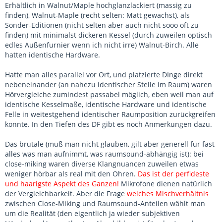
Erhältlich in Walnut/Maple hochglanzlackiert (massig zu
finden), Walnut-Maple (recht selten: Matt gewachst), als
Sonder-Editionen (nicht selten aber auch nicht sooo oft zu
finden) mit minimalst dickeren Kessel (durch zuweilen optisch
edles Außenfurnier wenn ich nicht irre) Walnut-Birch. Alle
hatten identische Hardware.
Hatte man alles parallel vor Ort, und platzierte DInge direkt
nebeneinander (an nahezu identischer Stelle im Raum) waren
Hörvergleiche zumindest passabel möglich, eben weil man auf
identische Kesselmaße, identische Hardware und identische
Felle in weitestgehend identischer Raumposition zurückgreifen
konnte. In den Tiefen des DF gibt es noch Anmerkungen dazu.
Das brutale (muß man nicht glauben, gilt aber generell für fast
alles was man aufnimmt, was raumsound-abhängig ist): bei
close-miking waren diverse Klangnuancen zuweilen etwas
weniger hörbar als real mit den Ohren.
Das ist der perfideste
und haarigste Aspekt des Ganzen!
Mikrofone dienen natürlich
der Vergleichbarkeit. Aber die Frage
welches Mischverhältnis
zwischen Close-Miking und Raumsound-Anteilen wählt man
um die Realität (den eigentlich ja wieder subjektiven