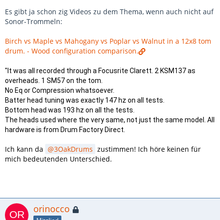
Es gibt ja schon zig Videos zu dem Thema, wenn auch nicht auf
Sonor-Trommeln:
Birch vs Maple vs Mahogany vs Poplar vs Walnut in a 12x8 tom
drum. - Wood configuration comparison.
"It was all recorded through a Focusrite Clarett. 2 KSM137 as
overheads. 1 SM57 on the tom.
No Eq or Compression whatsoever.
Batter head tuning was exactly 147 hz on all tests.
Bottom head was 193 hz on all the tests.
The heads used where the very same, not just the same model. All
hardware is from Drum Factory Direct.
Ich kann da
3OakDrums
zustimmen! Ich höre keinen für
mich bedeutenden Unterschied.
orinocco