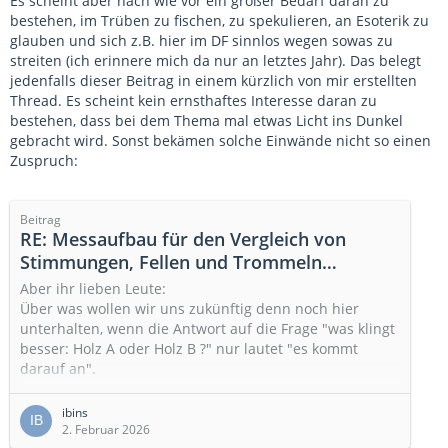
Es scheint aber nach wie vor ein großer Bedarf daran zu
bestehen, im Trüben zu fischen, zu spekulieren, an Esoterik zu
glauben und sich z.B. hier im DF sinnlos wegen sowas zu
streiten (ich erinnere mich da nur an letztes Jahr). Das belegt
jedenfalls dieser Beitrag in einem kürzlich von mir erstellten
Thread. Es scheint kein ernsthaftes Interesse daran zu
bestehen, dass bei dem Thema mal etwas Licht ins Dunkel
gebracht wird. Sonst bekämen solche Einwände nicht so einen
Zuspruch:
Beitrag
RE: Messaufbau für den Vergleich von
Stimmungen, Fellen und Trommeln
(Gemeinschaftsprojekt)
Aber ihr lieben Leute:
Über was wollen wir uns zukünftig denn noch hier
unterhalten, wenn die Antwort auf die Frage "was klingt
besser: Holz A oder Holz B ?" nur lautet "es kommt
darauf an".
Und zwar auf Drummer, Stöcke, Kopfform der Sticks,
Felle (Hersteller), Beschichtung der Felle, Stimmung (der
ibins
Felle), Stimmung (des Drummers), Anschlagstärke,
2. Februar 2026