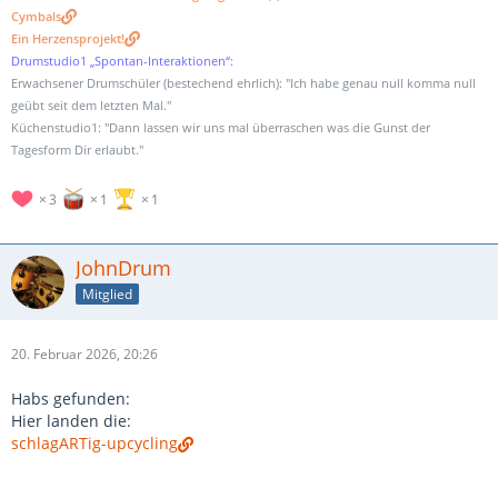
Cymbals
Ein Herzensprojekt!
Drumstudio1 „Spontan-Interaktionen“:
Erwachsener Drumschüler (bestechend ehrlich): "Ich habe genau null komma null
geübt seit dem letzten Mal."
Küchenstudio1: "Dann lassen wir uns mal überraschen was die Gunst der
Tagesform Dir erlaubt."
3
1
1
JohnDrum
Mitglied
20. Februar 2026, 20:26
Habs gefunden:
Hier landen die:
schlagARTig-upcycling