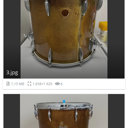
3.jpg
1,15 MB
1.658×1.920
6