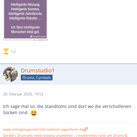
2
Drumstudio1
Drums, Cymbals
20. Februar 2026, 19:52
Ich sage mal so: die Standtoms sind dort wo die verschollenen
Socken sind.
www.schlagzeugunterricht-seeheim-jugenheim.de
Gerald's Drumsets nebst bislang ungeteilter ;-) Insiderinfos rund um Drums &