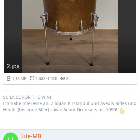
2.jpg
1,18 MB
1.682×1.920
8
SCIENCE FOR THE WIN!
Ich habe Interesse an; Zildjian K-Istanbul und Avedis Rides und
Hihats (bis ende 60er) sowie Sonor Drumsets bis 1990!
Lite-MB