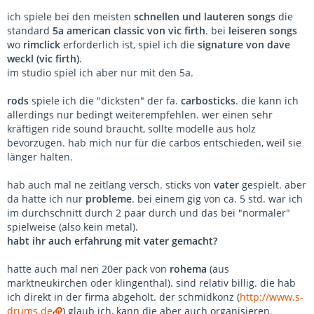
ich spiele bei den meisten
schnellen und lauteren songs
die
standard
5a american classic von vic firth
. bei
leiseren songs
wo
rimclick
erforderlich ist, spiel ich die
signature von dave
weckl (vic firth)
.
im studio spiel ich aber nur mit den 5a.
rods
spiele ich die "dicksten" der fa.
carbosticks
. die kann ich
allerdings nur bedingt weiterempfehlen. wer einen sehr
kräftigen ride sound braucht, sollte modelle aus holz
bevorzugen. hab mich nur für die carbos entschieden, weil sie
länger halten.
hab auch mal ne zeitlang versch. sticks von
vater
gespielt. aber
da hatte ich nur
probleme
. bei einem gig von ca. 5 std. war ich
im durchschnitt durch 2 paar durch und das bei "normaler"
spielweise (also kein metal).
habt ihr auch erfahrung mit vater gemacht?
hatte auch mal nen 20er pack von
rohema
(aus
marktneukirchen oder klingenthal). sind relativ billig. die hab
ich direkt in der firma abgeholt. der schmidkonz (
http://www.s-
drums.de
) glaub ich, kann die aber auch organisieren.