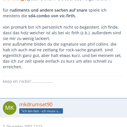
für
rudiments und andere sachen auf snare
spiele ich
meistens die
sd4-combo von vic-firth.
von promark bin ich persönlich nicht so begeistert. ich finde,
dass das holz weicher ist als bei vic firth (z.b.). außerdem sind
sie mir zu wenig lackiert.
eine außnahme bilden da die signature von phil collins. die
hab ich auch mal ne zeitlang für rock-sache gespielt. sind
eigentlich ganz gut, aber halt etwas kurz. und bei meinem set,
das ich zur zeit spiele einfach zu kurz um alles schnell zu
erreichen.
keep on rockin'...................
mkdrumset90
"Ich bin fett - ich muss sitzen"
5. Dezember 2005, 13:15