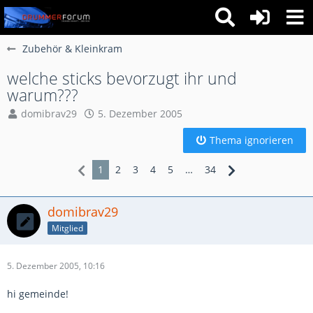
Zubehör & Kleinkram
welche sticks bevorzugt ihr und
warum???
domibrav29
5. Dezember 2005
Thema ignorieren
1
2
3
4
5
…
34
domibrav29
Mitglied
5. Dezember 2005, 10:16
hi gemeinde!