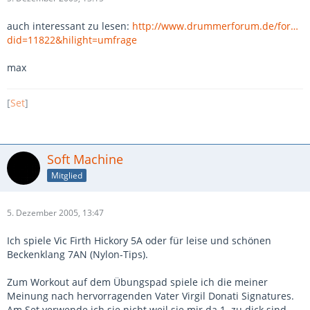
auch interessant zu lesen:
http://www.drummerforum.de/for…
did=11822&hilight=umfrage
max
[
Set
]
Soft Machine
Mitglied
5. Dezember 2005, 13:47
Ich spiele Vic Firth Hickory 5A oder für leise und schönen
Beckenklang 7AN (Nylon-Tips).
Zum Workout auf dem Übungspad spiele ich die meiner
Meinung nach hervorragenden Vater Virgil Donati Signatures.
Am Set verwende ich sie nicht weil sie mir da 1. zu dick sind