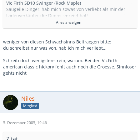
Vic Firth SD10 Swinger (Rock Maple)
Saugeile Dinger, hab mich sowas von verliebt als mir der
Ladenverkäufer die Dinger gezeigt hat!
Alles anzeigen
Früher:
AHEAD 7A
*esstarkbereuentu*
weniger von diesen Schwachsinns Beitraegen bitte:
du schreibst nur was von, hab ich mich verliebt...
Ganz früher:
Vic Firth American Classic (Hickory)
Schreib doch wenigstens rein, warum. Bei den VicFirth
Lange gespielt, sind mir jetzt aber definitiv zu dünn.
american classic hickory fehlt auch noch die Groesse. Sinnloser
gehts nicht
Niles
Mitglied
5. Dezember 2005, 19:46
Zitat