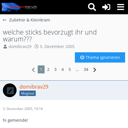
Zubehör & Kleinkram
welche sticks bevorzugt ihr und
warum???
domibrav29
5. Dezember 2005
Thema ignorieren
1
2
3
4
5
…
34
domibrav29
Mitglied
5. Dezember 2005, 10:16
hi gemeinde!