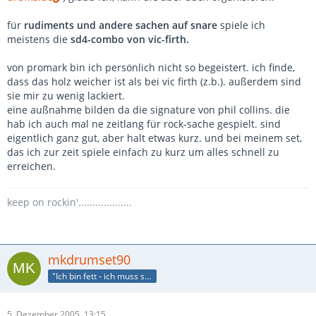
für
rudiments und andere sachen auf snare
spiele ich
meistens die
sd4-combo von vic-firth.
von promark bin ich persönlich nicht so begeistert. ich finde,
dass das holz weicher ist als bei vic firth (z.b.). außerdem sind
sie mir zu wenig lackiert.
eine außnahme bilden da die signature von phil collins. die
hab ich auch mal ne zeitlang für rock-sache gespielt. sind
eigentlich ganz gut, aber halt etwas kurz. und bei meinem set,
das ich zur zeit spiele einfach zu kurz um alles schnell zu
erreichen.
keep on rockin'...................
mkdrumset90
"Ich bin fett - ich muss sitzen"
5. Dezember 2005, 13:15