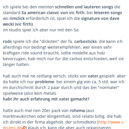
ich spiele bei den meisten
schnellen und lauteren songs
die
standard
5a american classic von vic firth
. bei
leiseren songs
wo
rimclick
erforderlich ist, spiel ich die
signature von dave
weckl (vic firth)
.
im studio spiel ich aber nur mit den 5a.
rods
spiele ich die "dicksten" der fa.
carbosticks
. die kann ich
allerdings nur bedingt weiterempfehlen. wer einen sehr
kräftigen ride sound braucht, sollte modelle aus holz
bevorzugen. hab mich nur für die carbos entschieden, weil sie
länger halten.
hab auch mal ne zeitlang versch. sticks von
vater
gespielt. aber
da hatte ich nur
probleme
. bei einem gig von ca. 5 std. war ich
im durchschnitt durch 2 paar durch und das bei "normaler"
spielweise (also kein metal).
habt ihr auch erfahrung mit vater gemacht?
hatte auch mal nen 20er pack von
rohema
(aus
marktneukirchen oder klingenthal). sind relativ billig. die hab
ich direkt in der firma abgeholt. der schmidkonz (
http://www.s-
drums.de
) glaub ich, kann die aber auch organisieren.