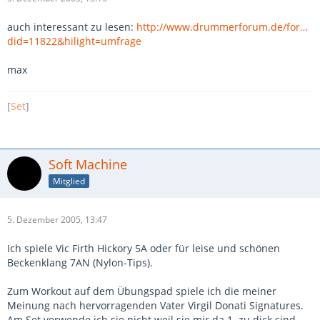
auch interessant zu lesen:
http://www.drummerforum.de/for…
did=11822&hilight=umfrage
max
[
Set
]
Soft Machine
Mitglied
5. Dezember 2005, 13:47
Ich spiele Vic Firth Hickory 5A oder für leise und schönen
Beckenklang 7AN (Nylon-Tips).
Zum Workout auf dem Übungspad spiele ich die meiner
Meinung nach hervorragenden Vater Virgil Donati Signatures.
Am Set verwende ich sie nicht weil sie mir da 1. zu dick sind