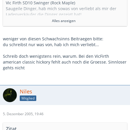
Vic Firth SD10 Swinger (Rock Maple)
Saugeile Dinger, hab mich sowas von verliebt als mir der
Ladenverkäufer die Dinger gezeigt hat!
Alles anzeigen
Früher:
AHEAD 7A
*esstarkbereuentu*
weniger von diesen Schwachsinns Beitraegen bitte:
du schreibst nur was von, hab ich mich verliebt...
Ganz früher:
Vic Firth American Classic (Hickory)
Schreib doch wenigstens rein, warum. Bei den VicFirth
Lange gespielt, sind mir jetzt aber definitiv zu dünn.
american classic hickory fehlt auch noch die Groesse. Sinnloser
gehts nicht
Niles
Mitglied
5. Dezember 2005, 19:46
Zitat