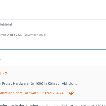
deldidel
zt von
Diddle 2
(
20. November 2025
)
59
le 2
r Protec Hardware für 100€ in Köln zur Abholung.
inanzeigen.de/s…ardware/3250921234-74-981
elpreise in der Anzeige, ein Ständer 100 Euro, mit Ausleger 150 usw