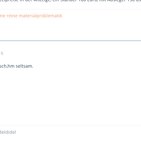
 ne reine materialproblematik
15
lsch,hm seltsam.
deldidel