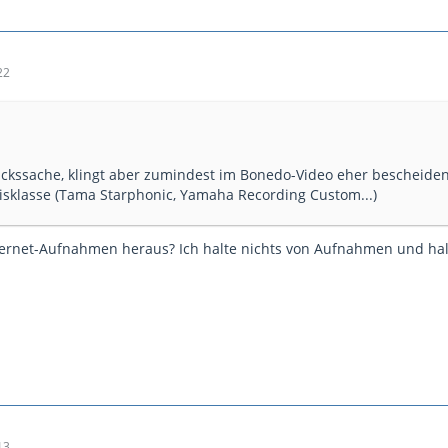
22
o
ckssache, klingt aber zumindest im Bonedo-Video eher bescheiden.
eisklasse (Tama Starphonic, Yamaha Recording Custom...)
ternet-Aufnahmen heraus? Ich halte nichts von Aufnahmen und hal
13