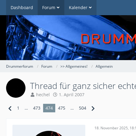
Dashboard
Forum
Kalender
Drummerforum
Forum
>> Allgemeines!
Allgemein
Thread für ganz sicher ech
hechel
1. April 2007
1
…
473
474
475
…
504
18. November 2025, 18: