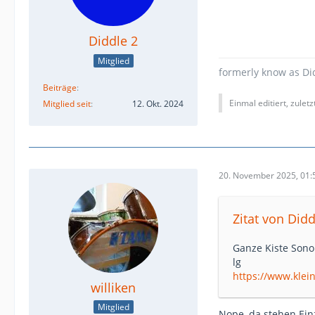
Diddle 2
Mitglied
formerly know as Di
Beiträge
Einmal editiert, zulet
Mitglied seit
12. Okt. 2024
20. November 2025, 01:
Zitat von Didd
Ganze Kiste Sono
lg
https://www.kle
williken
Mitglied
Nope, da stehen Einz