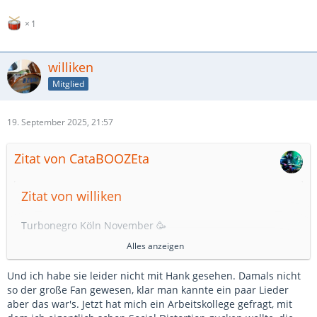
1
williken
Mitglied
19. September 2025, 21:57
Zitat von CataBOOZEta
Zitat von williken
Turbonegro Köln November 🥳
Alles anzeigen
NEID
Und ich habe sie leider nicht mit Hank gesehen. Damals nicht
Habe sie ohne Hank noch nicht wieder gesehen...
so der große Fan gewesen, klar man kannte ein paar Lieder
aber das war's. Jetzt hat mich ein Arbeitskollege gefragt, mit
Aber dafür u.a. 4.11. High on Fire in Wiesbaden.