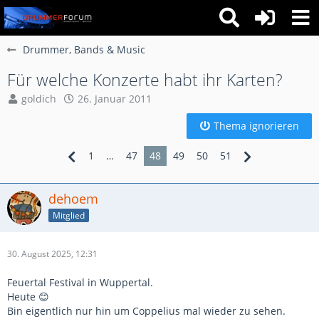
Drummer, Bands & Music
Für welche Konzerte habt ihr Karten?
goldich
26. Januar 2011
Thema ignorieren
1
…
47
48
49
50
51
dehoem
Mitglied
30. August 2025, 12:31
Feuertal Festival in Wuppertal.
Heute 😊
Bin eigentlich nur hin um Coppelius mal wieder zu sehen.