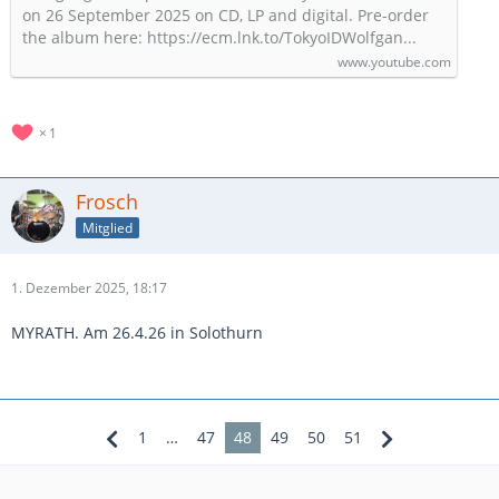
on 26 September 2025 on CD, LP and digital. Pre-order
the album here: https://ecm.lnk.to/TokyoIDWolfgan...
www.youtube.com
1
Frosch
Mitglied
1. Dezember 2025, 18:17
MYRATH. Am 26.4.26 in Solothurn
1
…
47
48
49
50
51