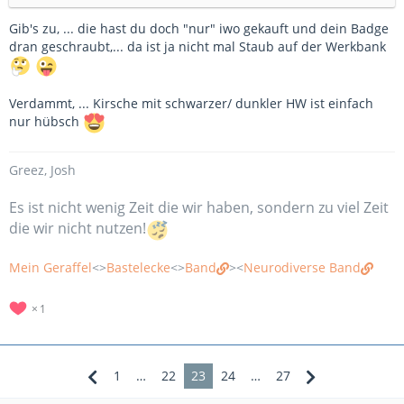
Gib's zu, ... die hast du doch "nur" iwo gekauft und dein Badge
dran geschraubt,... da ist ja nicht mal Staub auf der Werkbank
Verdammt, ... Kirsche mit schwarzer/ dunkler HW ist einfach
nur hübsch
Greez, Josh
Es ist nicht wenig Zeit die wir haben, sondern zu viel Zeit
die wir nicht nutzen!
Mein Geraffel
<>
Bastelecke
<>
Band
><
Neurodiverse Band
1
1
…
22
23
24
…
27