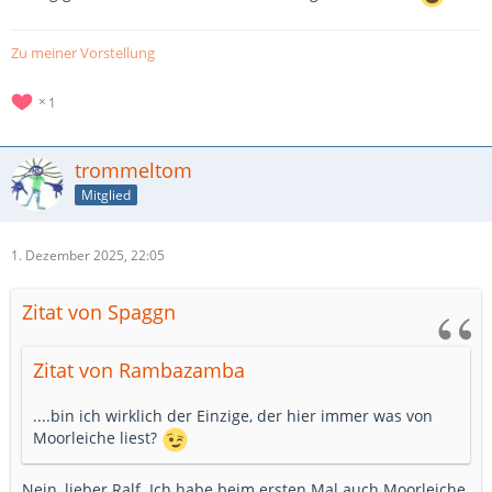
Zu meiner Vorstellung
Lieben Gruß
Bruzzi
1
trommeltom
Mitglied
1. Dezember 2025, 22:05
Zitat von Spaggn
Zitat von Rambazamba
....bin ich wirklich der Einzige, der hier immer was von
Moorleiche liest?
Nein, lieber Ralf. Ich habe beim ersten Mal auch Moorleiche