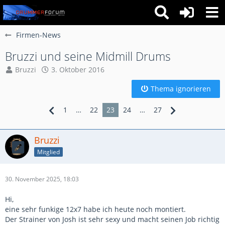
Firmen-News
Bruzzi und seine Midmill Drums
Bruzzi
3. Oktober 2016
Thema ignorieren
1
…
22
23
24
…
27
Bruzzi
Mitglied
30. November 2025, 18:03
Hi,
eine sehr funkige 12x7 habe ich heute noch montiert.
Der Strainer von Josh ist sehr sexy und macht seinen Job richtig