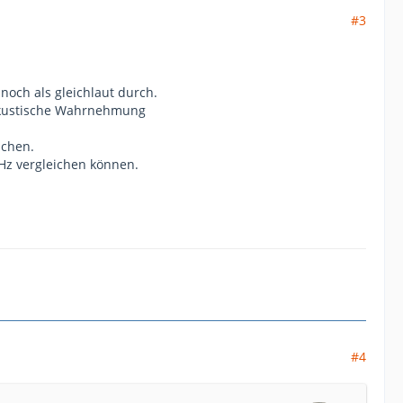
#3
 noch als gleichlaut durch.
e akustische Wahrnehmung
ichen.
kHz vergleichen können.
#4