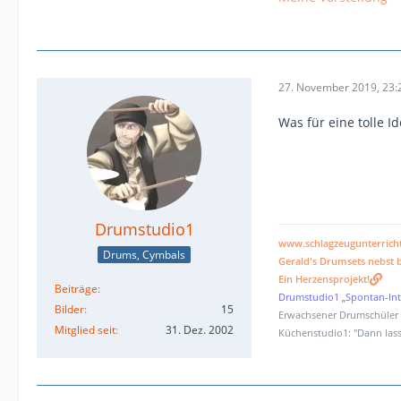
27. November 2019, 23:
Was für eine tolle I
Drumstudio1
www.schlagzeugunterrich
Drums, Cymbals
Gerald's Drumsets nebst b
Ein Herzensprojekt!
Beiträge
Drumstudio1 „Spontan-Int
Bilder
15
Erwachsener Drumschüler (
Mitglied seit
31. Dez. 2002
Küchenstudio1: "Dann lass