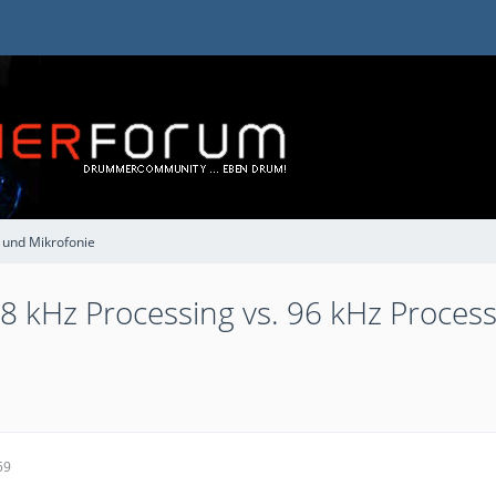
 und Mikrofonie
 kHz Processing vs. 96 kHz Process
59