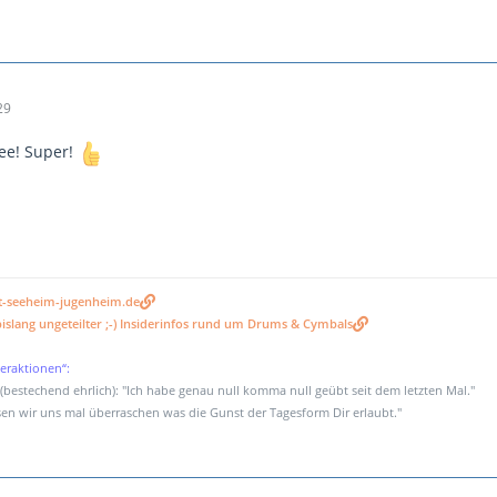
29
dee! Super!
t-seeheim-jugenheim.de
islang ungeteilter ;-) Insiderinfos rund um Drums & Cymbals
eraktionen“:
bestechend ehrlich): "Ich habe genau null komma null geübt seit dem letzten Mal."
en wir uns mal überraschen was die Gunst der Tagesform Dir erlaubt."