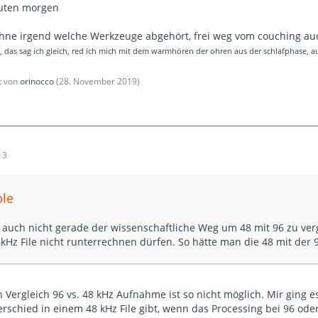
guten morgen
ohne irgend welche Werkzeuge abgehört, frei weg vom couching au
 , das sag ich gleich, red ich mich mit dem warmhören der ohren aus der schlafphase, au
zt von
orinocco
(
28. November 2019
)
13
ble
s auch nicht gerade der wissenschaftliche Weg um 48 mit 96 zu ver
6kHz File nicht runterrechnen dürfen. So hätte man die 48 mit der
n Vergleich 96 vs. 48 kHz Aufnahme ist so nicht möglich. Mir ging 
schied in einem 48 kHz File gibt, wenn das Processing bei 96 oder