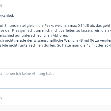
01
erschied.
 auf 3 hunderstel gleich, die Peaks weichen max 0,14dB ab, das geht
yse der Files gemacht um mich nicht verleiten zu lassen, rein di
terschied auf unterschiedlichen Abhören.
uch nicht gerade der wissenschaftliche Weg um 48 mit 96 zu vergle
z File nicht runterrechnen dürfen. So hätte man die 48 mit der 96
von denen ich keine Ahnung habe.
29