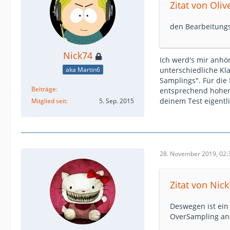
Zitat von Oliv
den Bearbeitung
Nick74
Ich werd's mir anhör
unterschiedliche Kla
aka Martin6
Samplings". Für die
Beiträge
entsprechend hohen 
deinem Test eigentl
Mitglied seit
5. Sep. 2015
28. November 2019, 02:
Zitat von Nic
Deswegen ist ein 
OverSampling and