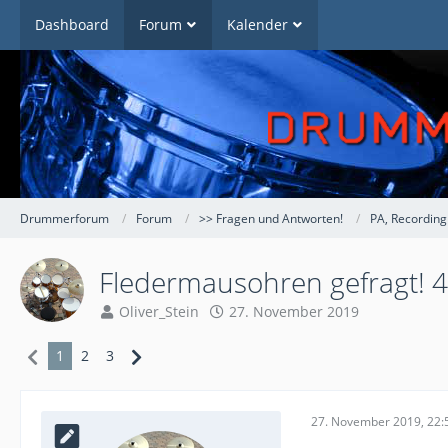
Dashboard
Forum
Kalender
Drummerforum
Forum
>> Fragen und Antworten!
PA, Recording
Fledermausohren gefragt! 48
Oliver_Stein
27. November 2019
1
2
3
27. November 2019, 22: