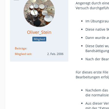
Angeregt durch eine
Versuch durchgefüh
Im Übungsraum
Diese native 
Oliver_Stein
Dann wurde au
Mitglied
Diese Datei w
Beiträge
Bandsättigungs
Mitglied seit
2. Feb. 2006
Nach der Bearb
Für dieses erste Fil
Bearbeitungen erfol
Nachdem das e
die normalisie
Aus dieser Ve
mit der "Extr