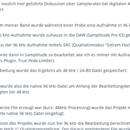
 neulich hier geführte Diskussion über Samplerates bei digitalen
rt:
 meiner Band wurde während einer Probe eine Aufnahme in 96 kHz
96 kHz-Aufnahme wurde zuhause in die DAW (Samplitude Pro X3) ge
s der 96 kHz-Aufnahme mittels SRC (Qualitätsmodus "Extrem Hoch 1
urde dann in Samplitude so bearbeitet, wie ich es immer mit A
-Plugin, True-Peak-Limiter).
eitung wurde das Ergebnis als 48 kHz / 24-Bit Datei gespeichert.
e wurde also die native 96 kHz-Datei am Anfang der Bearbeitungske
gten bei 48 kHz.
rste File erzeugt war (kurz: 48kHz-Processing) wurde das Projekt
rte native 96 kHz-Datei eingefügt.
rsion des Projekts wurde nun bei 96 kHz die Bearbeitung berechne
em Hoch 1" Qualitätseinstellung. Das daraus entstandene File wurd