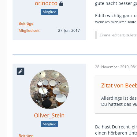
orinocco
gute nacht besser 
Mitglied
Edith wichtig ganz 
Wenn ich mich irren sollte
Beiträge
Mitglied seit
27. Jun. 2017
Einmal editiert, zulet
28. November 2019, 08:
Zitat von Bee
Allerdings ist da
Du hättest das 9
Oliver_Stein
Mitglied
Da hast Du recht, ei
einen hörbaren Unter
Beiträge