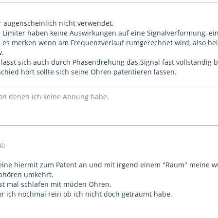
er augenscheinlich nicht verwendet.
Limiter haben keine Auswirkungen auf eine Signalverformung, ein
 es merken wenn am Frequenzverlauf rumgerechnet wird, also bei H
w.
 lässt sich auch durch Phasendrehung das Signal fast vollständig b
hied hört sollte sich seine Ohren patentieren lassen.
von denen ich keine Ahnung habe.
40
ine hiermit zum Patent an und mit irgend einem "Raum" meine wur
abhören umkehrt.
erst mal schlafen mit müden Ohren.
 ich nochmal rein ob ich nicht doch geträumt habe.