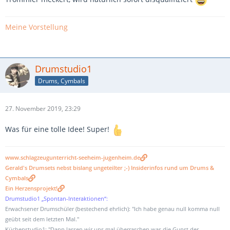
Meine Vorstellung
Drumstudio1
Drums, Cymbals
27. November 2019, 23:29
Was für eine tolle Idee! Super!
www.schlagzeugunterricht-seeheim-jugenheim.de
Gerald's Drumsets nebst bislang ungeteilter ;-) Insiderinfos rund um Drums &
Cymbals
Ein Herzensprojekt!
Drumstudio1 „Spontan-Interaktionen“:
Erwachsener Drumschüler (bestechend ehrlich): "Ich habe genau null komma null
geübt seit dem letzten Mal."
Küchenstudio1: "Dann lassen wir uns mal überraschen was die Gunst der