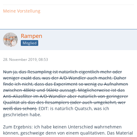
Meine Vorstellung
Rampen
Mitglied
28. November 2019, 08:53
Nun ja, das Resampling ist natürlich eigentlich mehr oder
weniger exakt das, was der A/D-Wandler auch macht. Daher
finde ich nicht, dass das Experiment so wenig zu Aufnahmen
zwischen 48kHz und 96kHz aussagt. Möglicherweise ist das
Anti-Aliasfilter im A/D-Wandler aber natürlich von geringerer
Qualität als das des Resamplers (oder auch umgekehrt, wer
weiß das schon).
EDIT: is natürlich Quatsch, was ich
geschrieben habe.
Zum Ergebnis: ich habe keinen Unterschied wahrnehmen
können, geschweige denn von einem qualitativen. Das Material