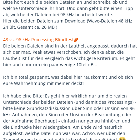
Bitte hört euch die beiden Dateien an und schreibt, ob und
welche Unterschiede ihr hört. Und dann gebt bitte einen Tipp
ab, welche der Dateien bei 96 kHz bearbeitet wurde.
Hier die beiden Dateien zum Download (Wave-Dateien 48 kHz
24 Bit, Gesamt ca. 26 MB )
48 vs. 96 kHz Processing Blindtest
Die beiden Dateien sind in der Lautheit angepasst, dadurch hat
sich der max. Peak etwas verschoben. Ich denke aber, die
Lautheit ist für den Vergleich das wichtigere Kriterium. Es geht
hier auch nur um ein paar wenige 10tel dB...
Ich bin total gespannt, was dabei hier rauskommt und ob sich
eure Wahrnehmung mit meiner deckt!
Ich habe eine Bitte:
Es geht hier wirklich nur um die realen
Unterschiede der beiden Dateien (und damit des Processings) -
bitte keine Grundsatzdiskussion über Sinn oder Unsinn von 96
kHz-Aufnahmen, den Sinn oder Unsinn der Bearbeitung oder
der Aufnahme überhaupt - einfach nur genau hinhören und
die Eindrücke hier wiedergeben. Am Ende wird natürlich
aufgelöst, welche Datei nun was war. Achso, wer über den
Trommler meckert, wird natürlich sofort disqualifiziert