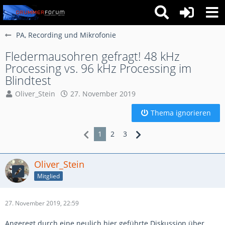
PA, Recording und Mikrofonie
Fledermausohren gefragt! 48 kHz
Processing vs. 96 kHz Processing im
Blindtest
Oliver_Stein
27. November 2019
Thema ignorieren
1
2
3
Oliver_Stein
Mitglied
27. November 2019, 22:59
Angeregt durch eine neulich hier geführte Diskussion über