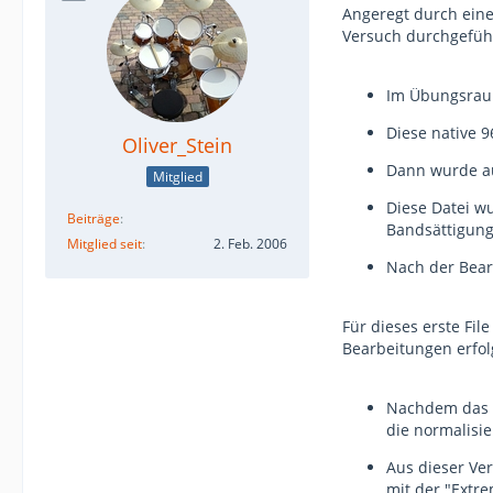
Angeregt durch eine
Versuch durchgefüh
Im Übungsraum
Diese native 
Oliver_Stein
Dann wurde au
Mitglied
Diese Datei w
Beiträge
Bandsättigungs
Mitglied seit
2. Feb. 2006
Nach der Bearb
Für dieses erste Fil
Bearbeitungen erfol
Nachdem das e
die normalisie
Aus dieser Ve
mit der "Extr