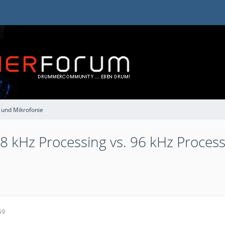
 und Mikrofonie
 kHz Processing vs. 96 kHz Process
59