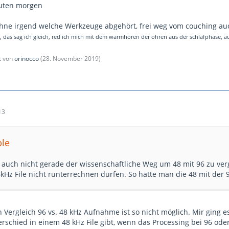
guten morgen
ohne irgend welche Werkzeuge abgehört, frei weg vom couching au
 , das sag ich gleich, red ich mich mit dem warmhören der ohren aus der schlafphase, au
zt von
orinocco
(
28. November 2019
)
13
ble
s auch nicht gerade der wissenschaftliche Weg um 48 mit 96 zu ver
6kHz File nicht runterrechnen dürfen. So hätte man die 48 mit der
n Vergleich 96 vs. 48 kHz Aufnahme ist so nicht möglich. Mir ging 
schied in einem 48 kHz File gibt, wenn das Processing bei 96 oder