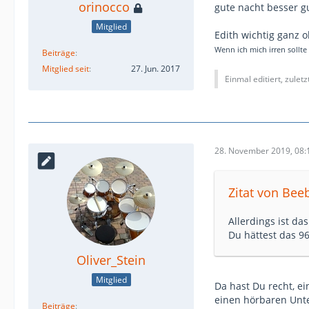
orinocco
gute nacht besser 
Mitglied
Edith wichtig ganz 
Wenn ich mich irren sollte
Beiträge
Mitglied seit
27. Jun. 2017
Einmal editiert, zulet
28. November 2019, 08:
Zitat von Bee
Allerdings ist da
Du hättest das 9
Oliver_Stein
Mitglied
Da hast Du recht, ei
einen hörbaren Unter
Beiträge