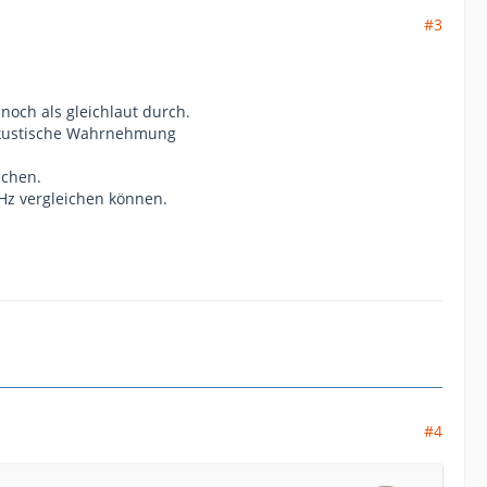
#3
 noch als gleichlaut durch.
e akustische Wahrnehmung
ichen.
kHz vergleichen können.
#4