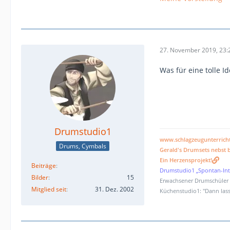
27. November 2019, 23:
Was für eine tolle I
Drumstudio1
www.schlagzeugunterrich
Drums, Cymbals
Gerald's Drumsets nebst b
Ein Herzensprojekt!
Beiträge
Drumstudio1 „Spontan-Int
Bilder
15
Erwachsener Drumschüler (
Mitglied seit
31. Dez. 2002
Küchenstudio1: "Dann lass