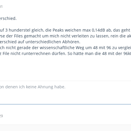
01
erschied.
 auf 3 hunderstel gleich, die Peaks weichen max 0,14dB ab, das geht
yse der Files gemacht um mich nicht verleiten zu lassen, rein di
terschied auf unterschiedlichen Abhören.
uch nicht gerade der wissenschaftliche Weg um 48 mit 96 zu vergle
z File nicht runterrechnen dürfen. So hätte man die 48 mit der 96
von denen ich keine Ahnung habe.
29