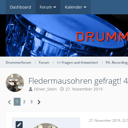
Dashboard
Forum
Kalender
Drummerforum
Forum
>> Fragen und Antworten!
PA, Recording
Fledermausohren gefragt! 48
Oliver_Stein
27. November 2019
1
2
3
27. November 2019, 22: