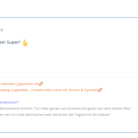
29
dee! Super!
t-seeheim-jugenheim.de
islang ungeteilter ;-) Insiderinfos rund um Drums & Cymbals
eraktionen“:
bestechend ehrlich): "Ich habe genau null komma null geübt seit dem letzten Mal."
en wir uns mal überraschen was die Gunst der Tagesform Dir erlaubt."