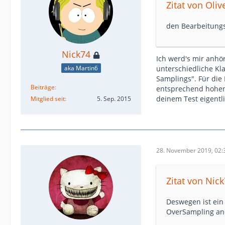
Zitat von Oliv
den Bearbeitung
Nick74
Ich werd's mir anhör
unterschiedliche Kla
aka Martin6
Samplings". Für die
Beiträge
entsprechend hohen 
deinem Test eigentl
Mitglied seit
5. Sep. 2015
28. November 2019, 02:
Zitat von Nic
Deswegen ist ein 
OverSampling and