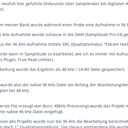
 neulich hier geführte Diskussion über Samplerates bei digitalen
rt:
 meiner Band wurde während einer Probe eine Aufnahme in 96 kHz
96 kHz-Aufnahme wurde zuhause in die DAW (Samplitude Pro X3) ge
s der 96 kHz-Aufnahme mittels SRC (Qualitätsmodus "Extrem Hoch 1
urde dann in Samplitude so bearbeitet, wie ich es immer mit A
-Plugin, True-Peak-Limiter).
eitung wurde das Ergebnis als 48 kHz / 24-Bit Datei gespeichert.
e wurde also die native 96 kHz-Datei am Anfang der Bearbeitungske
gten bei 48 kHz.
rste File erzeugt war (kurz: 48kHz-Processing) wurde das Projekt
rte native 96 kHz-Datei eingefügt.
rsion des Projekts wurde nun bei 96 kHz die Bearbeitung berechne
em Hoch 1" Qualitätseinstellung. Das daraus entstandene File wurd