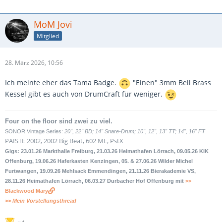
MoM Jovi
Mitglied
28. März 2026, 10:56
Ich meinte eher das Tama Badge.
"Einen" 3mm Bell Brass
Kessel gibt es auch von DrumCraft für weniger.
Four on the floor sind zwei zu viel.
SONOR Vintage Series:
20", 22" BD; 14" Snare-Drum; 10", 12", 13" TT; 14", 16" FT
PAISTE 2002, 2002 Big Beat, 602 ME, PstX
Gigs: 23.01.26 Markthalle Freiburg, 21.03.26 Heimathafen Lörrach, 09.05.26 KiK
Offenburg, 19.06.26 Haferkasten Kenzingen, 05. & 27.06.26 Wilder Michel
Furtwangen, 19.09.26 Mehlsack Emmendingen, 21.11.26 Bierakademie VS,
28.11.26 Heimathafen Lörrach, 06.03.27 Durbacher Hof Offenburg mit
>>
Blackwood Mary
>> Mein Vorstellungsthread