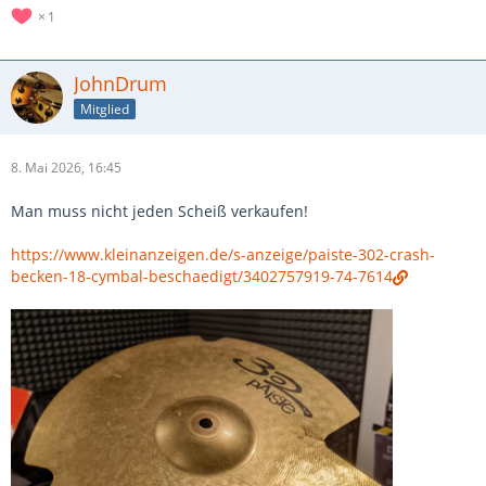
1
JohnDrum
Mitglied
8. Mai 2026, 16:45
Man muss nicht jeden Scheiß verkaufen!
https://www.kleinanzeigen.de/s-anzeige/paiste-302-crash-
becken-18-cymbal-beschaedigt/3402757919-74-7614