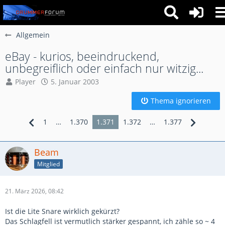
Allgemein
eBay - kurios, beeindruckend,
unbegreiflich oder einfach nur witzig...
Player
5. Januar 2003
Thema ignorieren
1
…
1.370
1.371
1.372
…
1.377
Beam
Mitglied
21. März 2026, 08:42
Ist die Lite Snare wirklich gekürzt?
Das Schlagfell ist vermutlich stärker gespannt, ich zähle so ~ 4