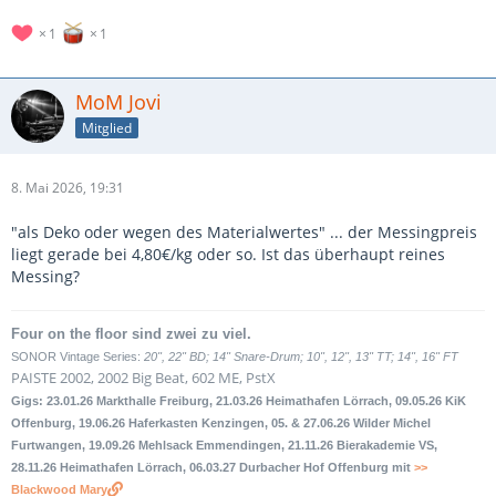
1
1
MoM Jovi
Mitglied
8. Mai 2026, 19:31
"als Deko oder wegen des Materialwertes" ... der Messingpreis
liegt gerade bei 4,80€/kg oder so. Ist das überhaupt reines
Messing?
Four on the floor sind zwei zu viel.
SONOR Vintage Series:
20", 22" BD; 14" Snare-Drum; 10", 12", 13" TT; 14", 16" FT
PAISTE 2002, 2002 Big Beat, 602 ME, PstX
Gigs: 23.01.26 Markthalle Freiburg, 21.03.26 Heimathafen Lörrach, 09.05.26 KiK
Offenburg, 19.06.26 Haferkasten Kenzingen, 05. & 27.06.26 Wilder Michel
Furtwangen, 19.09.26 Mehlsack Emmendingen, 21.11.26 Bierakademie VS,
28.11.26 Heimathafen Lörrach, 06.03.27 Durbacher Hof Offenburg mit
>>
Blackwood Mary