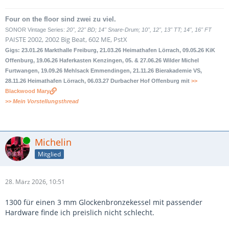
Four on the floor sind zwei zu viel.
SONOR Vintage Series:
20", 22" BD; 14" Snare-Drum; 10", 12", 13" TT; 14", 16" FT
PAISTE 2002, 2002 Big Beat, 602 ME, PstX
Gigs: 23.01.26 Markthalle Freiburg, 21.03.26 Heimathafen Lörrach, 09.05.26 KiK
Offenburg, 19.06.26 Haferkasten Kenzingen, 05. & 27.06.26 Wilder Michel
Furtwangen, 19.09.26 Mehlsack Emmendingen, 21.11.26 Bierakademie VS,
28.11.26 Heimathafen Lörrach, 06.03.27 Durbacher Hof Offenburg mit
>>
Blackwood Mary
>> Mein Vorstellungsthread
Online
Michelin
Mitglied
28. März 2026, 10:51
1300 für einen 3 mm Glockenbronzekessel mit passender
Hardware finde ich preislich nicht schlecht.