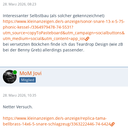
28. März 2026, 08:23
Interessanter Selbstbau (als solcher gekennzeichnet)
https://www.kleinanzeigen.de/s-anzeige/sonor-snare-13-x-5-75-
phonic-kessel-/3364979478-74-5531?
utm_source=copyToPasteboard&utm_campaign=socialbuttons&
utm_medium=social&utm_content=app_ios
bei versetzten Böckchen finde ich das Teardrop Design (wie zB
bei der Benny Greb) allerdings passender.
Online
MoM Jovi
Mitglied
28. März 2026, 10:35
Netter Versuch.
https://www.kleinanzeigen.de/s-anzeige/replica-tama-
bellbrass-14x6-5-snare-schlagzeug/3363222446-74-6424