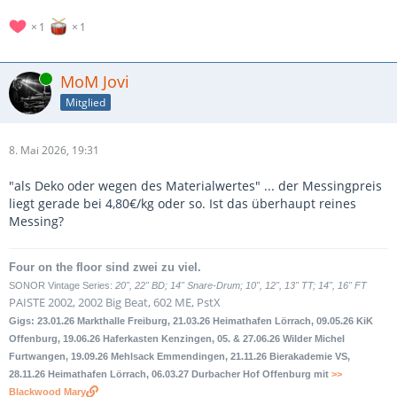
1
1
Online
MoM Jovi
Mitglied
8. Mai 2026, 19:31
"als Deko oder wegen des Materialwertes" ... der Messingpreis
liegt gerade bei 4,80€/kg oder so. Ist das überhaupt reines
Messing?
Four on the floor sind zwei zu viel.
SONOR Vintage Series:
20", 22" BD; 14" Snare-Drum; 10", 12", 13" TT; 14", 16" FT
PAISTE 2002, 2002 Big Beat, 602 ME, PstX
Gigs: 23.01.26 Markthalle Freiburg, 21.03.26 Heimathafen Lörrach, 09.05.26 KiK
Offenburg, 19.06.26 Haferkasten Kenzingen, 05. & 27.06.26 Wilder Michel
Furtwangen, 19.09.26 Mehlsack Emmendingen, 21.11.26 Bierakademie VS,
28.11.26 Heimathafen Lörrach, 06.03.27 Durbacher Hof Offenburg mit
>>
Blackwood Mary