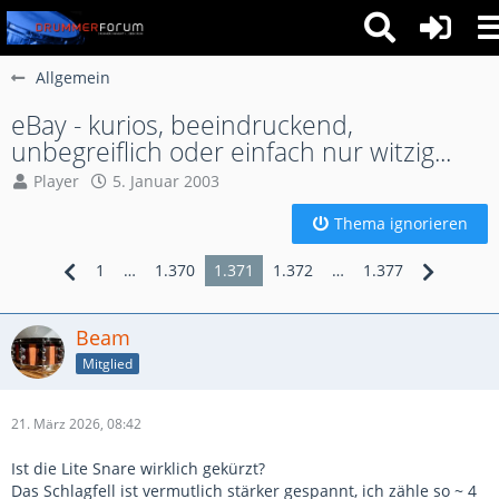
Allgemein
eBay - kurios, beeindruckend,
unbegreiflich oder einfach nur witzig...
Player
5. Januar 2003
Thema ignorieren
1
…
1.370
1.371
1.372
…
1.377
Beam
Mitglied
21. März 2026, 08:42
Ist die Lite Snare wirklich gekürzt?
Das Schlagfell ist vermutlich stärker gespannt, ich zähle so ~ 4