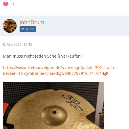
1
JohnDrum
Mitglied
8. Mai 2026, 16:45
Man muss nicht jeden Scheiß verkaufen!
https://www.kleinanzeigen.de/s-anzeige/paiste-302-crash-
becken-18-cymbal-beschaedigt/3402757919-74-7614