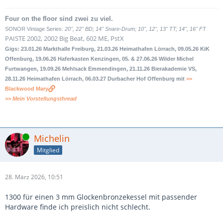
Four on the floor sind zwei zu viel.
SONOR Vintage Series:
20", 22" BD; 14" Snare-Drum; 10", 12", 13" TT; 14", 16" FT
PAISTE 2002, 2002 Big Beat, 602 ME, PstX
Gigs: 23.01.26 Markthalle Freiburg, 21.03.26 Heimathafen Lörrach, 09.05.26 KiK
Offenburg, 19.06.26 Haferkasten Kenzingen, 05. & 27.06.26 Wilder Michel
Furtwangen, 19.09.26 Mehlsack Emmendingen, 21.11.26 Bierakademie VS,
28.11.26 Heimathafen Lörrach, 06.03.27 Durbacher Hof Offenburg mit
>>
Blackwood Mary
>> Mein Vorstellungsthread
Online
Michelin
Mitglied
28. März 2026, 10:51
1300 für einen 3 mm Glockenbronzekessel mit passender
Hardware finde ich preislich nicht schlecht.