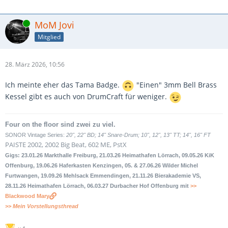
Online
MoM Jovi
Mitglied
28. März 2026, 10:56
Ich meinte eher das Tama Badge.
"Einen" 3mm Bell Brass
Kessel gibt es auch von DrumCraft für weniger.
Four on the floor sind zwei zu viel.
SONOR Vintage Series:
20", 22" BD; 14" Snare-Drum; 10", 12", 13" TT; 14", 16" FT
PAISTE 2002, 2002 Big Beat, 602 ME, PstX
Gigs: 23.01.26 Markthalle Freiburg, 21.03.26 Heimathafen Lörrach, 09.05.26 KiK
Offenburg, 19.06.26 Haferkasten Kenzingen, 05. & 27.06.26 Wilder Michel
Furtwangen, 19.09.26 Mehlsack Emmendingen, 21.11.26 Bierakademie VS,
28.11.26 Heimathafen Lörrach, 06.03.27 Durbacher Hof Offenburg mit
>>
Blackwood Mary
>> Mein Vorstellungsthread