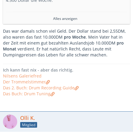
4.500 Dollar die Woche.
Externer Inhalt
www.youtube.com
Alles anzeigen
Inhalte von externen Seiten werden ohne deine
Das war damals schon viel Geld. Der Dollar stand bei 2,55DM,
Zustimmung nicht automatisch geladen und angezeigt.
also waren das fast 10.000DM
pro Woche
. Mein Vater hat in
der Zeit mit einem gut bezahlten Auslandsjob 10.000DM
Alle externen Inhalte anzeigen
pro
Monat
verdient. Er hat natürlich Recht, dass Leute mit
Durch die Aktivierung der externen Inhalte erklärst du dich damit
Dumpingpreisen das Leben für alle schwer machen.
einverstanden, dass personenbezogene Daten an Drittplattformen
übermittelt werden. Mehr Informationen dazu haben wir in unserer
Datenschutzerklärung zur Verfügung gestellt.
Ich kann fast nix - aber das richtig.
Nilsens Galeriefred
Der Trommelstimmer
fwdrums
Das 2. Buch: Drum Recording Guide
Das Buch: Drum Tuning
Olli K.
Mitglied