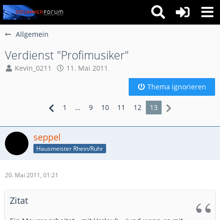
Allgemein
Verdienst "Profimusiker"
Kevin_0211
11. Mai 2011
Thema ignorieren
1
…
9
10
11
12
13
seppel
Hausmeister Rhein/Ruhr
20. Mai 2011, 01:21
Zitat