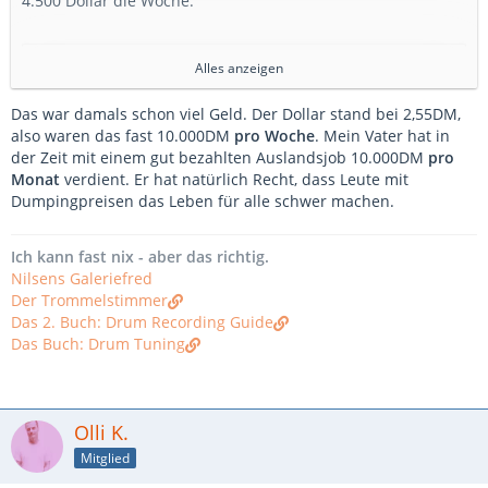
4.500 Dollar die Woche.
Externer Inhalt
www.youtube.com
Alles anzeigen
Inhalte von externen Seiten werden ohne deine
Das war damals schon viel Geld. Der Dollar stand bei 2,55DM,
Zustimmung nicht automatisch geladen und angezeigt.
also waren das fast 10.000DM
pro Woche
. Mein Vater hat in
der Zeit mit einem gut bezahlten Auslandsjob 10.000DM
Alle externen Inhalte anzeigen
pro
Monat
verdient. Er hat natürlich Recht, dass Leute mit
Durch die Aktivierung der externen Inhalte erklärst du dich damit
Dumpingpreisen das Leben für alle schwer machen.
einverstanden, dass personenbezogene Daten an Drittplattformen
übermittelt werden. Mehr Informationen dazu haben wir in unserer
Datenschutzerklärung zur Verfügung gestellt.
Ich kann fast nix - aber das richtig.
Nilsens Galeriefred
Der Trommelstimmer
fwdrums
Das 2. Buch: Drum Recording Guide
Das Buch: Drum Tuning
Olli K.
Mitglied