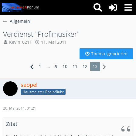
Allgemein
Verdienst "Profimusiker"
Kevin_0211
11. Mai 2011
Thema ignorieren
1
…
9
10
11
12
13
seppel
Hausmeister Rhein/Ruhr
20. Mai 2011, 01:21
Zitat