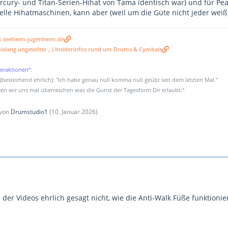
rcury- und Titan-Serien-Hihat von Tama identisch war) und für Pearl
lle Hihatmaschinen, kann aber (weil um die Güte nicht jeder weiß)
t-seeheim-jugenheim.de
islang ungeteilter ;-) Insiderinfos rund um Drums & Cymbals
eraktionen“:
bestechend ehrlich): "Ich habe genau null komma null geübt seit dem letzten Mal."
en wir uns mal überraschen was die Gunst der Tagesform Dir erlaubt."
 von
Drumstudio1
(
10. Januar 2026
)
 der Videos ehrlich gesagt nicht, wie die Anti-Walk Füße funktioni