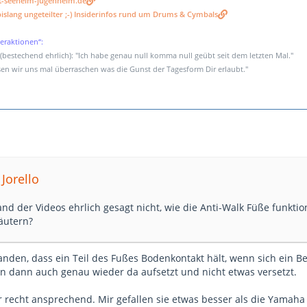
t-seeheim-jugenheim.de
islang ungeteilter ;-) Insiderinfos rund um Drums & Cymbals
eraktionen“:
bestechend ehrlich): "Ich habe genau null komma null geübt seit dem letzten Mal."
en wir uns mal überraschen was die Gunst der Tagesform Dir erlaubt."
Jorello
nd der Videos ehrlich gesagt nicht, wie die Anti-Walk Füße funktio
äutern?
tanden, dass ein Teil des Fußes Bodenkontakt hält, wenn sich ein 
in dann auch genau wieder da aufsetzt und nicht etwas versetzt.
er recht ansprechend. Mir gefallen sie etwas besser als die Yamaha