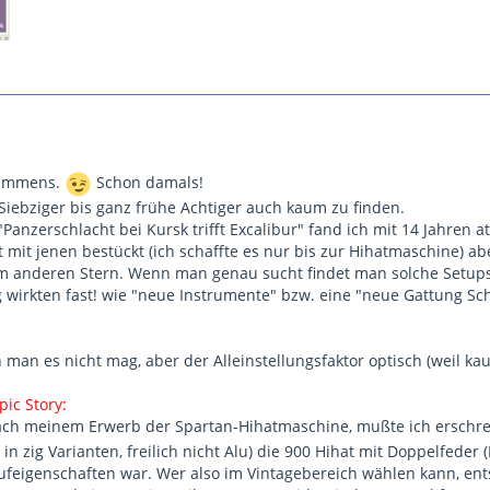
n immens.
Schon damals!
Siebziger bis ganz frühe Achtiger auch kaum zu finden.
"Panzerschlacht bei Kursk trifft Excalibur" fand ich mit 14 Jahren
t mit jenen bestückt (ich schaffte es nur bis zur Hihatmaschine) a
 anderen Stern. Wenn man genau sucht findet man solche Setups 
wirkten fast! wie "neue Instrumente" bzw. eine "neue Gattung Sch
 man es nicht mag, aber der Alleinstellungsfaktor optisch (weil ka
ic Story:
ach meinem Erwerb der Spartan-Hihatmaschine, mußte ich erschr
 in zig Varianten, freilich nicht Alu) die 900 Hihat mit Doppelfeder
ufeigenschaften war. Wer also im Vintagebereich wählen kann, en