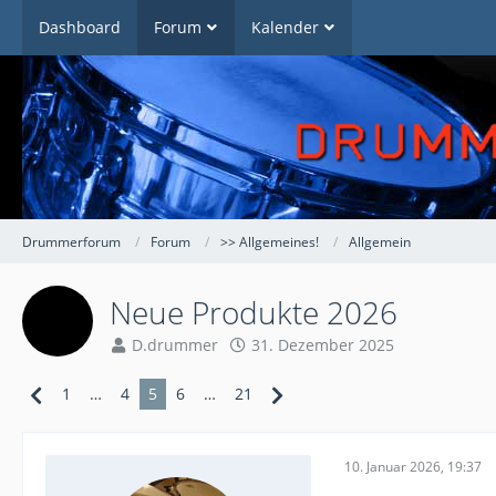
Dashboard
Forum
Kalender
Drummerforum
Forum
>> Allgemeines!
Allgemein
Neue Produkte 2026
D.drummer
31. Dezember 2025
1
…
4
5
6
…
21
10. Januar 2026, 19:37