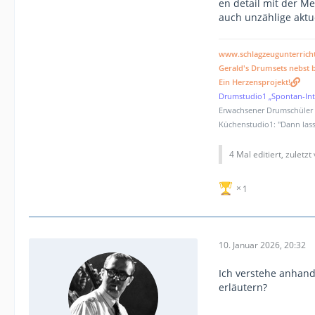
en detail mit der Me
auch unzählige aktue
www.schlagzeugunterrich
Gerald's Drumsets nebst b
Ein Herzensprojekt!
Drumstudio1 „Spontan-Int
Erwachsener Drumschüler (
Küchenstudio1: "Dann lass
4 Mal editiert, zuletzt
1
10. Januar 2026, 20:32
Ich verstehe anhand
erläutern?