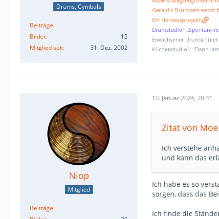
www.schlagzeugunterrich
Drums, Cymbals
Gerald's Drumsets nebst b
Ein Herzensprojekt!
Beiträge
Drumstudio1 „Spontan-Int
Bilder
15
Erwachsener Drumschüler (
Mitglied seit
31. Dez. 2002
Küchenstudio1: "Dann lass
10. Januar 2026, 20:41
Zitat von Moe 
Ich verstehe anha
und kann das erl
Niop
Ich habe es so vers
Mitglied
sorgen, dass das Be
Beiträge
Ich finde die Ständ