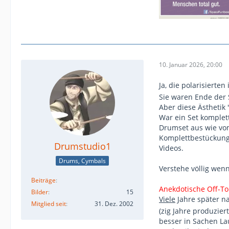
10. Januar 2026, 20:00
Ja, die polarisierte
Sie waren Ende der 
Aber diese Ästhetik 
War ein Set komplet
Drumset aus wie vom
Komplettbestückung 
Drumstudio1
Videos.
Drums, Cymbals
Verstehe völlig wenn
Beiträge
Anekdotische Off-Top
Bilder
15
Viele
Jahre später n
Mitglied seit
31. Dez. 2002
(zig Jahre produziert
besser in Sachen La