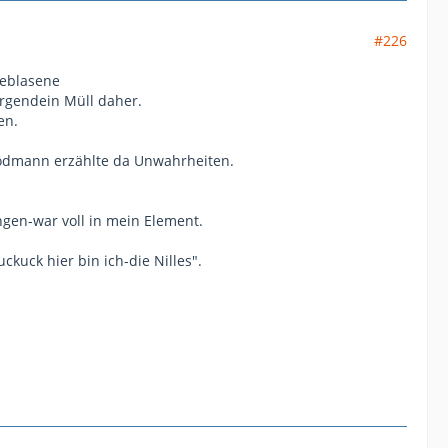
#226
geblasene
irgendein Müll daher.
en.
lödmann erzählte da Unwahrheiten.
angen-war voll in mein Element.
ckuck hier bin ich-die Nilles".