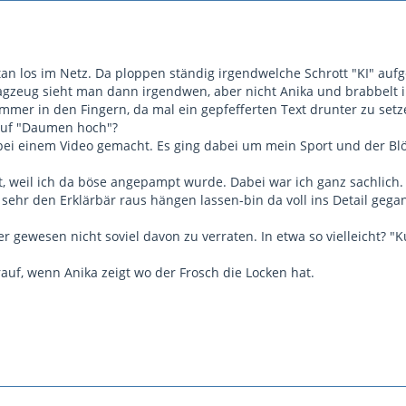
n los im Netz. Da ploppen ständig irgendwelche Schrott "KI" auf
agzeug sieht man dann irgendwen, aber nicht Anika und brabbelt 
immer in den Fingern, da mal ein gepfefferten Text drunter zu setz
auf "Daumen hoch"?
bei einem Video gemacht. Es ging dabei um mein Sport und der B
, weil ich da böse angepampt wurde. Dabei war ich ganz sachlich.
u sehr den Erklärbär raus hängen lassen-bin da voll ins Detail geg
er gewesen nicht soviel davon zu verraten. In etwa so vielleicht? "Ku
auf, wenn Anika zeigt wo der Frosch die Locken hat.