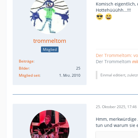
Komisch eigentlich, 
Hottehüüühh...!!!
trommeltom
Mitglied
Der Trommeltom: v
Beiträge
Der Trommeltom
mi
Bilder
25
Einmal editiert, zulet
Mitglied seit
1. Mrz. 2010
25. Oktober 2025, 17:46
Hmm, merkwürdige A
tun und warum sie e