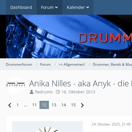
Dashboard
Forum
Kalender
Drummerforum
Forum
>> Allgemeines!
Drummer, Bands & Mus
Anika Nilles - aka Anyk - di
fwdrums
16. Oktober 2013
1
…
11
12
13
14
15
24. Oktober 2025, 21:40