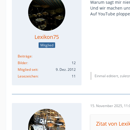
Warum sagt mir nie
Und wir machen uns 
Auf YouTube ploppen
Lexikon75
Mitglied
Beiträge
Bilder
12
Mitglied seit
9. Dez. 2012
Einmal editiert, zulet
Lesezeichen
11
15. November 2025, 11:
Zitat von Lex