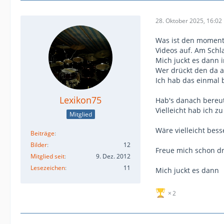
28. Oktober 2025, 16:02
Was ist den momenta
Videos auf. Am Schl
Mich juckt es dann 
Wer drückt den da 
Ich hab das einmal 
Lexikon75
Hab's danach bereut
Vielleicht hab ich z
Mitglied
Wäre vielleicht bess
Beiträge
Bilder
12
Freue mich schon dr
Mitglied seit
9. Dez. 2012
Lesezeichen
11
Mich juckt es dann
2