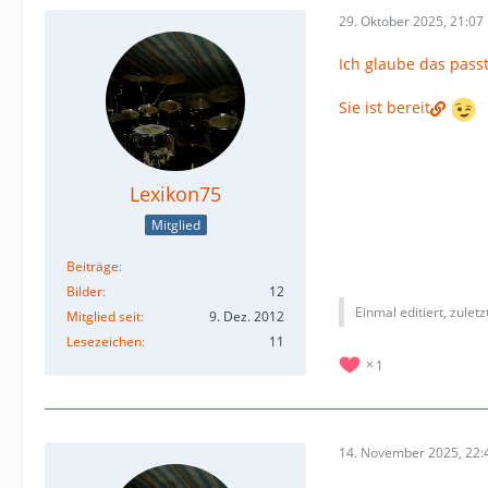
29. Oktober 2025, 21:07
Ich glaube das passt
Sie ist bereit
Lexikon75
Mitglied
Beiträge
Bilder
12
Einmal editiert, zulet
Mitglied seit
9. Dez. 2012
Lesezeichen
11
1
14. November 2025, 22: