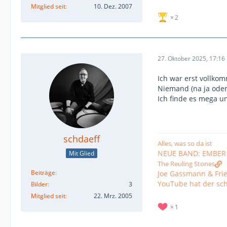
Mitglied seit
10. Dez. 2007
2
27. Oktober 2025, 17:16
Ich war erst vollko
Niemand (na ja oder 
Ich finde es mega u
schdaeff
Alles, was so da ist
NEUE BAND: EMBER
Mit Glied
The Reuling Stones
Beiträge
Joe Gassmann & Frie
YouTube hat der sc
Bilder
3
Mitglied seit
22. Mrz. 2005
1