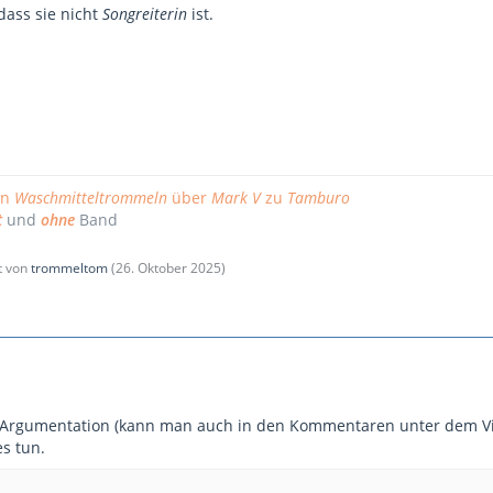
dass sie nicht
Songreiterin
ist.
on
Waschmitteltrommeln
über
Mark V
zu
Tamburo
t
und
ohne
Band
zt von
trommeltom
(
26. Oktober 2025
)
rgumentation (kann man auch in den Kommentaren unter dem Video
s tun.