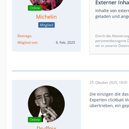
Externer Inha
Online
Inhalte von exte
Michelin
geladen und ange
Mitglied
Beiträge
Durch die Aktivierun
personenbezogene Da
Mitglied seit
6. Feb. 2025
wir in unserer Daten
25. Oktober 2025, 18:01
Die einzigen die das
Experten clickbait V
übertrieben, ein ge
Online
Druffnix