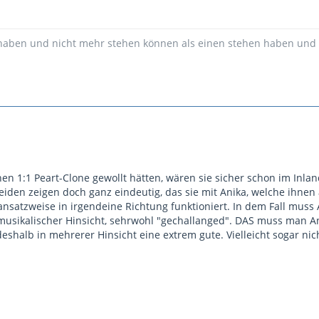
 haben und nicht mehr stehen können als einen stehen haben und
en 1:1 Peart-Clone gewollt hätten, wären sie sicher schon im Inla
beiden zeigen doch ganz eindeutig, das sie mit Anika, welche ihne
ansatzweise in irgendeine Richtung funktioniert. In dem Fall mu
n musikalischer Hinsicht, sehrwohl "gechallanged". DAS muss man A
 deshalb in mehrerer Hinsicht eine extrem gute. Vielleicht sogar ni