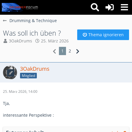
Drumming & Technique
Was soll ich üben ?
Thema ignorieren
3OakDrums
25. März 2026
1
2
3OakDrums
Mitglied
25. März 2026, 14:00
Tja,
interessante Perspektive :