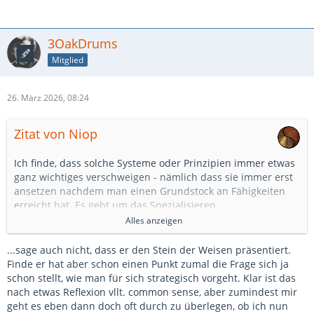
3OakDrums
Mitglied
26. März 2026, 08:24
Zitat von Niop
Ich finde, dass solche Systeme oder Prinzipien immer etwas
ganz wichtiges verschweigen - nämlich dass sie immer erst
ansetzen nachdem man einen Grundstock an Fähigkeiten
erreicht hat. Es geht um das Spezialisieren.
Auch bleibt fast "esoterisch" vage, was es denn überhaupt
Alles anzeigen
ist, auf das man sich fokussieren soll - eine Technik? Eine
Stilistik? Eine Genre? Ein Rudiment? Eine Hand? Alles und
...sage auch nicht, dass er den Stein der Weisen präsentiert.
nichts.
Finde er hat aber schon einen Punkt zumal die Frage sich ja
Am Schlagzeug (und vermutlich an allen Instrumenten) gilt:
schon stellt, wie man für sich strategisch vorgeht. Klar ist das
wenn das Timing nicht stimmt, dann ist das alles nichts
nach etwas Reflexion vllt. common sense, aber zumindest mir
wert.
geht es eben dann doch oft durch zu überlegen, ob ich nun