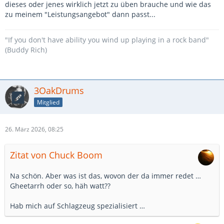
Insofern sollte man schon dringend an seinen Schwächen
dieses oder jenes wirklich jetzt zu üben brauche und wie das
arbeiten, wenn sie einen beschränken/zurückhalten.
zu meinem "Leistungsangebot" dann passt...
Also sprechen hier im Video die Leute von "Schwächen",
deren Schwächen sich viele Hobbymusiker schon als
"If you don't have ability you wind up playing in a rock band"
Stärken wünschen würden.
(Buddy Rich)
Ansonsten ist das ja alles nichts neues und folgt dem Gang
des Lebens. Wir sind auch alle mal zur Schule gegangen
und haben eine recht breite Bildung genossen. Später
3OakDrums
wurde ein Beruf erlernt oder etwas studiert was sich
irgendwie mit den eigenen Talenten oder Interessen deckte.
Mitglied
Auch wenn sich später vielleicht dann noch Dinge
verschieben hat man sich doch in jedem Abschnitt
26. März 2026, 08:25
Arbeitsweisen, Denkmuster und Gewohnheiten angeeignet
die einem später helfen.
Hier ist das nicht anders. Es ist wohl aber weniger ein
Zitat von Chuck Boom
"Turm" als eine Pyramide.
Na schön. Aber was ist das, wovon der da immer redet …
Gheetarrh oder so, häh watt??
Hab mich auf Schlagzeug spezialisiert …