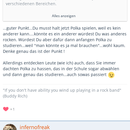
verschiedenen Bereichen.
Konkret zum Üben ist es bei mir genau so, wie er das
Alles anzeigen
beschreibt. Ich hab so wenig Zeit zu üben (und müsste aber
so viel), da mach ich wirklich nur das, was mir Spaß macht.
...guter Punkt...Du musst halt jetzt Polka spielen, weil es kein
die Jazz Challenge war es so nicht. Und die anschließende
anderer kann....könnte es ein anderer würdest Du was anderes
Diskussion hatte mir gezeigt, dass ich Recht hatte.
rocken. Würdest Du aber dafür dann anfangen Polka zu
studieren...weil "man könnte es ja mal brauchen"...wohl kaum.
Beruflich kann die Sache aber anders aussehen. Ich habe
Denke genau das ist der Punkt !
mich jahrelang (und tue es noch immer) gegen Chemie
gesträubt. Ich kann es nicht, ich mag es nicht. Wirklich, ich
Allerdings entdecken Leute (wie ich) auch, dass Sie immer
finde es so langweilig.
dachten Polka zu hassen, das in der Schule sogar abwählen
Und jetzt bin ich doch mit Gefahrstoffen und -
und dann genau das studieren...auch sowas passiert
verzeichnissen beauftragt, weil's halt doch keiner macht
(und kann) und der Ingenieur immer alles weiß 😂
"If you don't have ability you wind up playing in a rock band"
manchmal muss man halt Sachen auch einfach machen.
(Buddy Rich)
Aber ja, nicht alles, was hinkt, ist ein Vergleich.
1
infernofreak