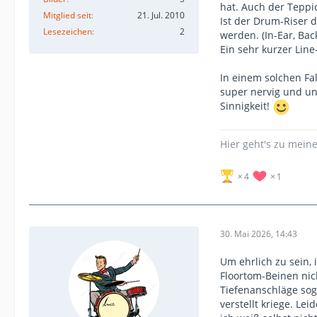
hat. Auch der Teppic
Mitglied seit
21. Jul. 2010
Ist der Drum-Riser 
Lesezeichen
2
werden. (In-Ear, Ba
Ein sehr kurzer Lin
In einem solchen Fa
super nervig und un
Sinnigkeit!
Hier geht's zu mein
4
1
30. Mai 2026, 14:43
Um ehrlich zu sein, 
Floortom-Beinen ni
Tiefenanschläge sog
verstellt kriege. Le