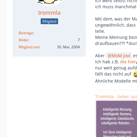
ich weiß selbst nic
ich muss manchmal 
trommla
Mit dem, was der Ma
Mitglied
ungewöhnlich, dass
teile.
Beiträge
Meine Meinung bezüg
Bilder
7
draufbauen??? *du
Mitglied seit
30. Mai. 2004
Aber
MoM Jovi
es
Ich hab z.B.
die hier
nur weit genug aufd
fällt das nicht auf
Ähnliche Modelle mit
Trommla - lieber spä