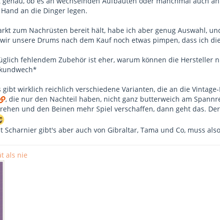
ht genau, ob es an wechselnden Aufbauten oder manchmal auch an 
Hand an die Dinger legen.
rkt zum Nachrüsten bereit hält, habe ich aber genug Auswahl, un
 wir unsere Drums nach dem Kauf noch etwas pimpen, dass ich di
lich fehlendem Zubehör ist eher, warum können die Hersteller ni
ckundwech*
 gibt wirklich reichlich verschiedene Varianten, die an die Vintage
, die nur den Nachteil haben, nicht ganz butterweich am Spannre
rehen und den Beinen mehr Spiel verschaffen, dann geht das. Der 
 Scharnier gibt's aber auch von Gibraltar, Tama und Co, muss also 
t als nie