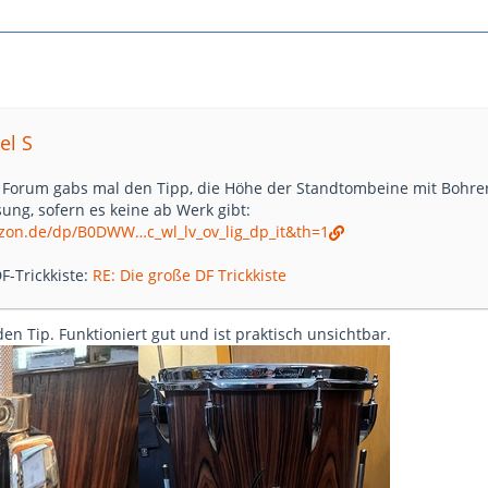
el S
 Forum gabs mal den Tipp, die Höhe der Standtombeine mit Bohrera
sung, sofern es keine ab Werk gibt:
zon.de/dp/B0DWW…c_wl_lv_ov_lig_dp_it&th=1
DF-Trickkiste:
RE: Die große DF Trickkiste
n Tip. Funktioniert gut und ist praktisch unsichtbar.