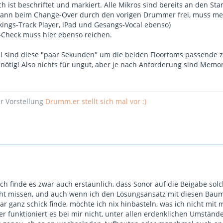
h ist beschriftet und markiert. Alle Mikros sind bereits an den S
dann beim Change-Over durch den vorigen Drummer frei, muss mein
ckings-Track Player, iPad und Gesangs-Vocal ebenso)
e-Check muss hier ebenso reichen.
ll sind diese "paar Sekunden" um die beiden Floortoms passende z
nötig! Also nichts für ungut, aber je nach Anforderung sind Memor
er Vorstellung
Drumm.er stellt sich mal vor :)
ich finde es zwar auch erstaunlich, dass Sonor auf die Beigabe solc
cht missen, und auch wenn ich den Lösungsansatz mit diesen Bau
ar ganz schick finde, möchte ich nix hinbasteln, was ich nicht m
ider funktioniert es bei mir nicht, unter allen erdenklichen Umstän