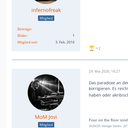
infernofreak
Mitglied
Beiträge
Bilder
1
Mitglied seit
3. Feb. 2016
2
29. Mai 2026, 16:27
Das paradoxe an der
korrigieren. Es rei
haben oder akribisc
MoM Jovi
Four on the floor sind
Mitglied
SONOR Vintage Series:
20",