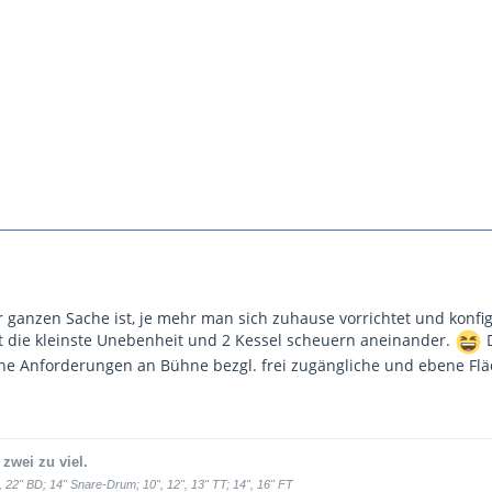
 ganzen Sache ist, je mehr man sich zuhause vorrichtet und konf
cht die kleinste Unebenheit und 2 Kessel scheuern aneinander.
D
he Anforderungen an Bühne bezgl. frei zugängliche und ebene Flä
 zwei zu viel.
 22" BD; 14" Snare-Drum; 10", 12", 13" TT; 14", 16" FT