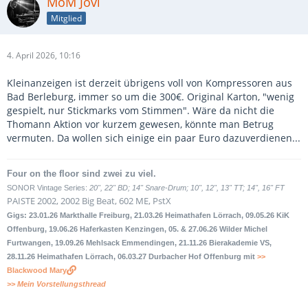
MoM Jovi
Mitglied
4. April 2026, 10:16
Kleinanzeigen ist derzeit übrigens voll von Kompressoren aus
Bad Berleburg, immer so um die 300€. Original Karton, "wenig
gespielt, nur Stickmarks vom Stimmen". Wäre da nicht die
Thomann Aktion vor kurzem gewesen, könnte man Betrug
vermuten. Da wollen sich einige ein paar Euro dazuverdienen...
Four on the floor sind zwei zu viel.
SONOR Vintage Series:
20", 22" BD; 14" Snare-Drum; 10", 12", 13" TT; 14", 16" FT
PAISTE 2002, 2002 Big Beat, 602 ME, PstX
Gigs: 23.01.26 Markthalle Freiburg, 21.03.26 Heimathafen Lörrach, 09.05.26 KiK
Offenburg, 19.06.26 Haferkasten Kenzingen, 05. & 27.06.26 Wilder Michel
Furtwangen, 19.09.26 Mehlsack Emmendingen, 21.11.26 Bierakademie VS,
28.11.26 Heimathafen Lörrach, 06.03.27 Durbacher Hof Offenburg mit
>>
Blackwood Mary
>> Mein Vorstellungsthread