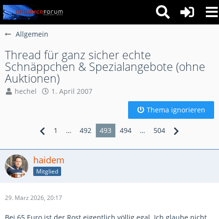
Allgemein
Thread für ganz sicher echte
Schnäppchen & Spezialangebote (ohne
Auktionen)
hechel
1. April 2007
Thema ignorieren
1
…
492
493
494
…
504
haidem
Mitglied
29. März 2026, 20:17
Bei 65 Euro ist der Rost eigentlich völlig egal. Ich glaube nicht,