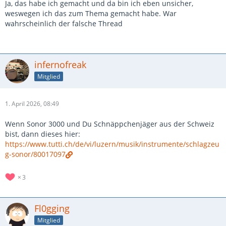
Ja, das habe ich gemacht und da bin ich eben unsicher,
Wäre das ein Schnäppchen?
weswegen ich das zum Thema gemacht habe. War
wahrscheinlich der falsche Thread
ich hatte auch große Probleme mit der Hardware
(Tomhalter, Beckenständer, Snare-Throwoff - alles
problematisch) und würde deshalb von einem Force 3000
abraten. Ich würde für vergleichbar druckvolle Tom-Sounds
infernofreak
eher Pearl SBX/BRX oder Sonor Ascent empfehlen. Beides
Mitglied
Sets, die ich um Längen besser finde.
Ansonsten kannst du mal in dich gehen und dir überlegen,
1. April 2026, 08:49
warum die Frage "wäre das hier ein Schnäppchen?" im
"Thread für
ganz sicher echte
Schnäppchen" irgendwie fehl
Wenn Sonor 3000 und Du Schnäppchenjäger aus der Schweiz
am Platz ist.
bist, dann dieses hier:
https://www.tutti.ch/de/vi/luzern/musik/instrumente/schlagzeu
g-sonor/80017097
3
Fl0gging
Mitglied