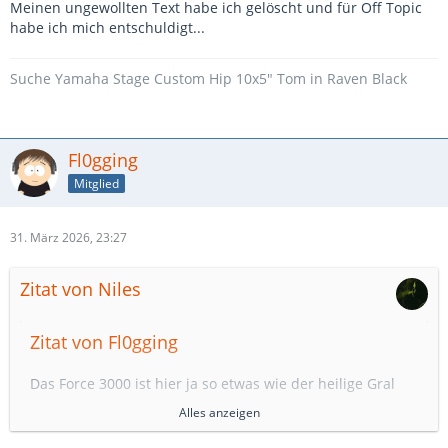
Meinen ungewollten Text habe ich gelöscht und für Off Topic
habe ich mich entschuldigt...
Suche Yamaha Stage Custom Hip 10x5" Tom in Raven Black
Fl0gging
Mitglied
31. März 2026, 23:27
Zitat von Niles
Zitat von Fl0gging
Das Force 3000 ist hier ja so etwas wie der heilige Gral
der letzten bezahlbaren Made in Germany-Trommeln.
Alles anzeigen
Was ist so ein Set eigentlich noch gebraucht wert?