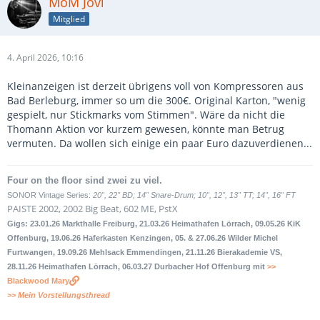
MoM Jovi
Mitglied
4. April 2026, 10:16
Kleinanzeigen ist derzeit übrigens voll von Kompressoren aus
Bad Berleburg, immer so um die 300€. Original Karton, "wenig
gespielt, nur Stickmarks vom Stimmen". Wäre da nicht die
Thomann Aktion vor kurzem gewesen, könnte man Betrug
vermuten. Da wollen sich einige ein paar Euro dazuverdienen...
Four on the floor sind zwei zu viel.
SONOR Vintage Series:
20", 22" BD; 14" Snare-Drum; 10", 12", 13" TT; 14", 16" FT
PAISTE 2002, 2002 Big Beat, 602 ME, PstX
Gigs: 23.01.26 Markthalle Freiburg, 21.03.26 Heimathafen Lörrach, 09.05.26 KiK
Offenburg, 19.06.26 Haferkasten Kenzingen, 05. & 27.06.26 Wilder Michel
Furtwangen, 19.09.26 Mehlsack Emmendingen, 21.11.26 Bierakademie VS,
28.11.26 Heimathafen Lörrach, 06.03.27 Durbacher Hof Offenburg mit
>>
Blackwood Mary
>> Mein Vorstellungsthread