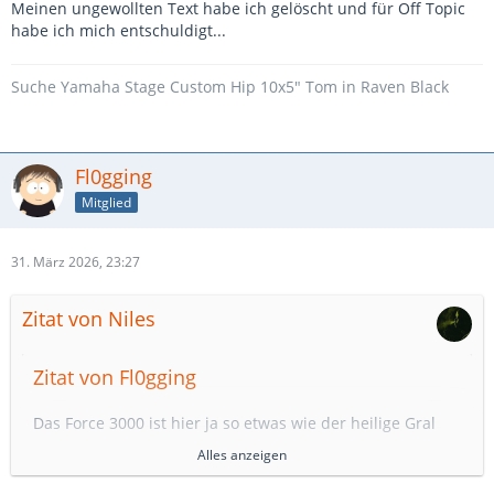
Meinen ungewollten Text habe ich gelöscht und für Off Topic
habe ich mich entschuldigt...
Suche Yamaha Stage Custom Hip 10x5" Tom in Raven Black
Fl0gging
Mitglied
31. März 2026, 23:27
Zitat von Niles
Zitat von Fl0gging
Das Force 3000 ist hier ja so etwas wie der heilige Gral
der letzten bezahlbaren Made in Germany-Trommeln.
Alles anzeigen
Was ist so ein Set eigentlich noch gebraucht wert?