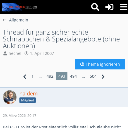
Allgemein
Thread für ganz sicher echte
Schnäppchen & Spezialangebote (ohne
Auktionen)
hechel
1. April 2007
Thema ignorieren
1
…
492
493
494
…
504
haidem
Mitglied
29. März 2026, 20:17
Bei 65 Euro ist der Rost eigentlich völlig egal. Ich glaube nicht,