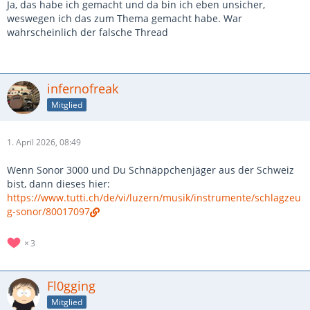
Ja, das habe ich gemacht und da bin ich eben unsicher,
Wäre das ein Schnäppchen?
weswegen ich das zum Thema gemacht habe. War
wahrscheinlich der falsche Thread
ich hatte auch große Probleme mit der Hardware
(Tomhalter, Beckenständer, Snare-Throwoff - alles
problematisch) und würde deshalb von einem Force 3000
abraten. Ich würde für vergleichbar druckvolle Tom-Sounds
infernofreak
eher Pearl SBX/BRX oder Sonor Ascent empfehlen. Beides
Mitglied
Sets, die ich um Längen besser finde.
Ansonsten kannst du mal in dich gehen und dir überlegen,
1. April 2026, 08:49
warum die Frage "wäre das hier ein Schnäppchen?" im
"Thread für
ganz sicher echte
Schnäppchen" irgendwie fehl
Wenn Sonor 3000 und Du Schnäppchenjäger aus der Schweiz
am Platz ist.
bist, dann dieses hier:
https://www.tutti.ch/de/vi/luzern/musik/instrumente/schlagzeu
g-sonor/80017097
3
Fl0gging
Mitglied