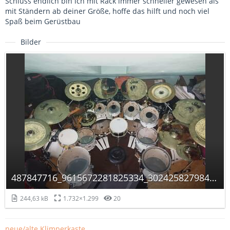
Schluss endlich bin ich mit Rack immer schneller gewesen als
mit Ständern ab deiner Größe, hoffe das hilft und noch viel
Spaß beim Gerüstbau
Bilder
487847716_9615672281825334_3024258279843699343_n.jpg
244,63 kB
1.732×1.299
20
neue/alte Klimperkaste