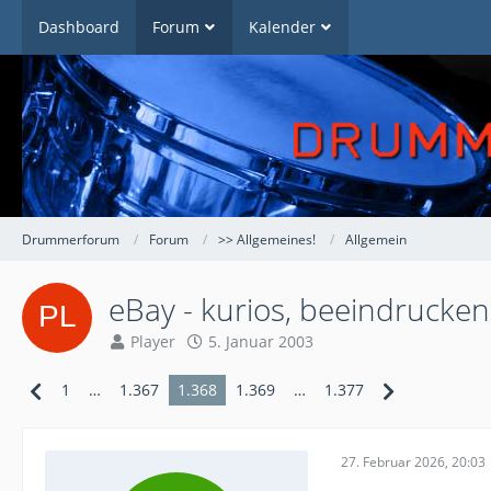
Dashboard
Forum
Kalender
Drummerforum
Forum
>> Allgemeines!
Allgemein
eBay - kurios, beeindruckend
Player
5. Januar 2003
1
…
1.367
1.368
1.369
…
1.377
27. Februar 2026, 20:03