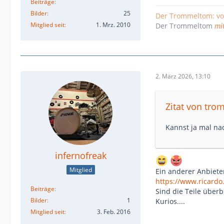
Beiträge
Bilder
25
Der Trommeltom: v
Mitglied seit
1. Mrz. 2010
Der Trommeltom
mi
2. März 2026, 13:10
Zitat von tr
Kannst ja mal nac
infernofreak
Mitglied
Ein anderer Anbiete
https://www.ricardo
Beiträge
Sind die Teile überb
Bilder
1
Kurios....
Mitglied seit
3. Feb. 2016