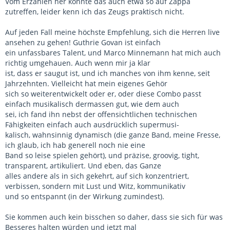
Vom Erzählen her könnte das auch etwa so auf Zappa
zutreffen, leider kenn ich das Zeugs praktisch nicht.
Auf jeden Fall meine höchste Empfehlung, sich die Herren live
ansehen zu gehen! Guthrie Govan ist einfach
ein unfassbares Talent, und Marco Minnemann hat mich auch
richtig umgehauen. Auch wenn mir ja klar
ist, dass er saugut ist, und ich manches von ihm kenne, seit
Jahrzehnten. Vielleicht hat mein eigenes Gehör
sich so weiterentwickelt oder er, oder diese Combo passt
einfach musikalisch dermassen gut, wie dem auch
sei, ich fand ihn nebst der offensichtlichen technischen
Fähigkeiten einfach auch ausdrücklich supermusi-
kalisch, wahnsinnig dynamisch (die ganze Band, meine Fresse,
ich glaub, ich hab generell noch nie eine
Band so leise spielen gehört), und präzise, groovig, tight,
transparent, artikuliert. Und eben, das Ganze
alles andere als in sich gekehrt, auf sich konzentriert,
verbissen, sondern mit Lust und Witz, kommunikativ
und so entspannt (in der Wirkung zumindest).
Sie kommen auch kein bisschen so daher, dass sie sich für was
Besseres halten würden und jetzt mal