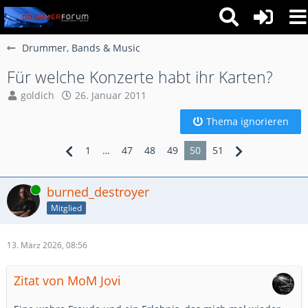
Drummer, Bands & Music
Für welche Konzerte habt ihr Karten?
goldich
26. Januar 2011
Thema ignorieren
1
…
47
48
49
50
51
Online
burned_destroyer
Mitglied
13. März 2026, 08:56
Zitat von MoM Jovi